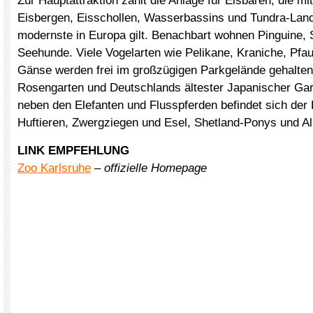
Zur Hauptattraktion zählt die Anlage für Eisbären, die mi
Eisbergen, Eisschollen, Wasserbassins und Tundra-Land
modernste in Europa gilt. Benachbart wohnen Pinguine,
Seehunde. Viele Vogelarten wie Pelikane, Kraniche, Pfa
Gänse werden frei im großzügigen Parkgelände gehalten
Rosengarten und Deutschlands ältester Japanischer Gar
neben den Elefanten und Flusspferden befindet sich der
Huftieren, Zwergziegen und Esel, Shetland-Ponys und A
LINK EMPFEHLUNG
Zoo Karlsruhe
–
offizielle Homepage