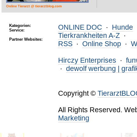
Online Tierarzt @ tierarztblog.com
Kategorien:
ONLINE DOC
·
Hunde
Service:
Tierkrankheiten A-Z
·
Partner Websites:
RSS
·
Online Shop
·
W
Hirczy Enterprises
·
fu
·
dewolf werbung | grafi
Copyright ©
TierarztBL
All Rights Reserved. We
Marketing