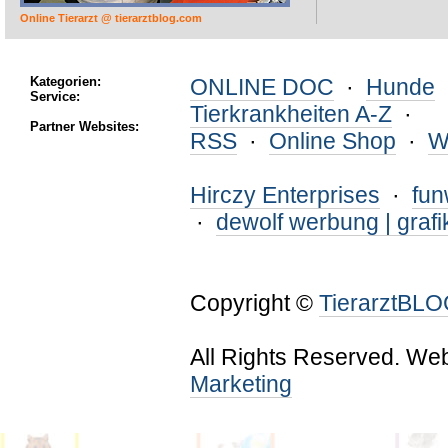
Online Tierarzt @ tierarztblog.com
Kategorien:
ONLINE DOC
·
Hunde
Service:
Tierkrankheiten A-Z
·
Partner Websites:
RSS
·
Online Shop
·
W
Hirczy Enterprises
·
fu
·
dewolf werbung | grafi
Copyright ©
TierarztBL
All Rights Reserved. We
Marketing