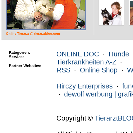
Online Tierarzt @ tierarztblog.com
Kategorien:
ONLINE DOC
·
Hunde
Service:
Tierkrankheiten A-Z
·
Partner Websites:
RSS
·
Online Shop
·
W
Hirczy Enterprises
·
fu
·
dewolf werbung | grafi
Copyright ©
TierarztBL