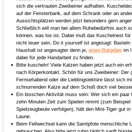
sich die vertrauten Zweibeiner aufhalten. Kuschelde
auf der Fensterbank, auf dem Schrank oder an and
Aussichtsplätzen werden jetzt besonders gern ang
Schließlich will man bei allem Ruhebedürfnis auch s
können, was los ist. Dabei muß das Kuschelnest für
nicht teuer sein. Do it yourself ist angesagt: Bastel
Haushalt ist angesagter denn je,
einen Ratgeber
im I
dabei für jede Handarbeit zu finden.
Bitte kuscheln! Viele Katzen haben jetzt auch ein er
nach Körperkontakt. Schön für uns Zweibeiner: Der 
Fernsehabend oder die Lieblingslektüre lässt sich mi
schnurrenden Katze auf dem Schoß doch viel besse
Ein bisschen Aktivität muss sein: Wer sich ein paar
zehn Minuten Zeit zum Spielen nimmt (zum Beispiel B
Spielzeugbeute verfolgen), hält den Mini-Tiger gut i
Laune.
Beim Fellwechsel kann die Samtpfote menschliche U
gebrauchen. Also bitte jetzt ruhig täglich sanft bürs