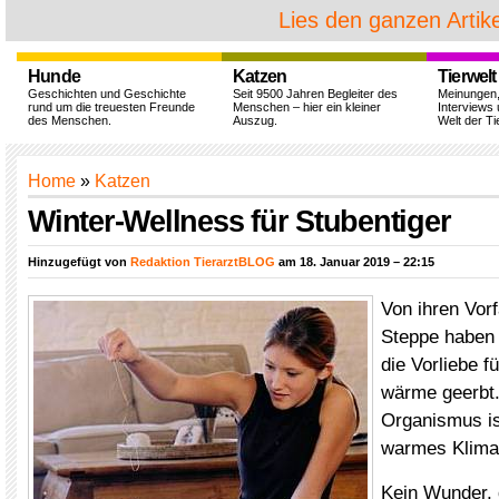
Lies den ganzen Artike
Hunde
Katzen
Tierwelt
Geschichten und Geschichte
Seit 9500 Jahren Begleiter des
Meinungen
rund um die treuesten Freunde
Menschen – hier ein kleiner
Interviews 
des Menschen.
Auszug.
Welt der Ti
Home
»
Katzen
Winter-Wellness für Stubentiger
Hinzugefügt von
Redaktion TierarztBLOG
am 18. Januar 2019 – 22:15
Von ihren Vor
Steppe haben 
die Vorliebe f
wärme geerbt.
Organismus is
warmes Klima
Kein Wunder,