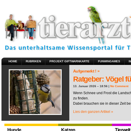
HOME
RUBRIKEN
PROJEKT GIFTWARNKARTE
FUNWINGAMES
I
Aufgemerkt ! »
Ratgeber: Vögel fü
13. Januar 2026 – 18:56 |
No Comment
Wenn Schnee und Frost die Landscha
zu finden.
Dabei brauchen sie in dieser Zeit be
Lies den ganzen Artikel »
Hunde
Katzen
Tierwelt