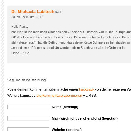
Dr. Michaela Labitsch
sagt:
20. Mai 2010 um 12:17
Hallo Paula,
natürlich muss man nach einer solchen OP eine AB-Therapie von 10 bis 14 Tage dur
OP des Darmes, kann sich sehr rasch eine Peritonitis entwickeln. Setzt deine Katze
sieht dieser aus? Hab die Befürchtung, dass deine Katze Schmerzen hat, da sie noch 
anhand eines Röntgens abgeklärt werden, ob im Bauchraum alles in Ordnung ist.
Liebe Grüße!
Sag uns deine Meinung!
Poste deinen Kommentar, oder mache einen
trackback
von deiner eigenen We
Weiters kannst du
die Kommentare abonnieren
via RSS.
Name (benötigt)
Mail (wird nicht veröffentlicht) (benötigt)
Website (optional)