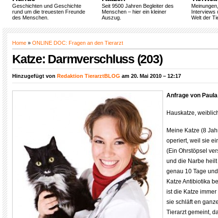
Geschichten und Geschichte
Seit 9500 Jahren Begleiter des
Meinungen
rund um die treuesten Freunde
Menschen – hier ein kleiner
Interviews 
des Menschen.
Auszug.
Welt der Ti
Home
»
ONLINE DOC: Fragen an den Tierarzt
Katze: Darmverschluss (203)
Hinzugefügt von
Redaktion TierarztBLOG
am 20. Mai 2010 – 12:17
Anfrage von Paula
Hauskatze, weiblich,
Meine Katze (8 Jah
operiert, weil sie 
(Ein Ohrstöpsel ver
und die Narbe heilt
genau 10 Tage und 
Katze Antibiotika 
ist die Katze immer
sie schläft en gan
Tierarzt gemeint, da