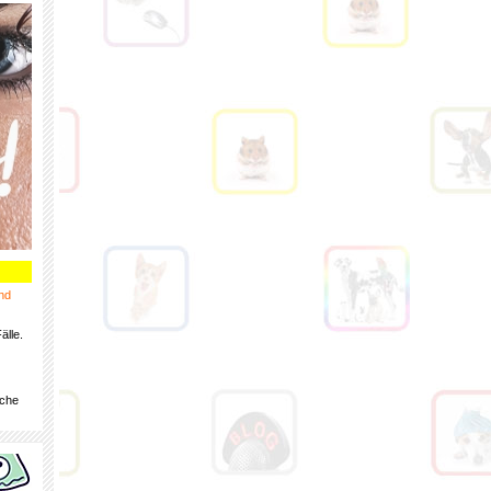
nd
älle.
iche