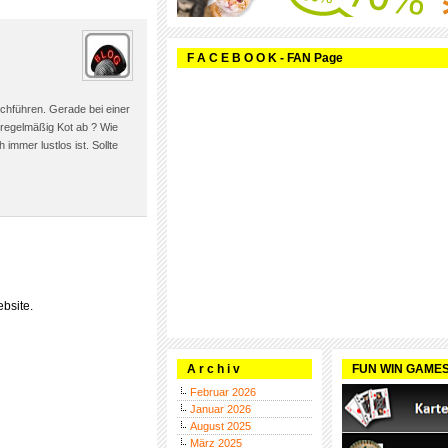
F A C E B O O K - FAN Page
chführen. Gerade bei einer
 regelmäßig Kot ab ? Wie
immer lustlos ist. Sollte
bsite.
A r c h i v
FUN WIN GAME
Februar 2026
Januar 2026
August 2025
März 2025