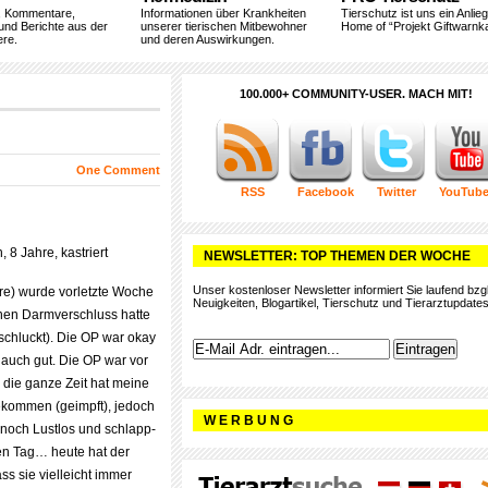
, Kommentare,
Informationen über Krankheiten
Tierschutz ist uns ein Anlie
und Berichte aus der
unserer tierischen Mitbewohner
Home of “Projekt Giftwarnka
ere.
und deren Auswirkungen.
100.000+ COMMUNITY-USER. MACH MIT!
One Comment
RSS
Facebook
Twitter
YouTub
 8 Jahre, kastriert
NEWSLETTER: TOP THEMEN DER WOCHE
Unser kostenloser Newsletter informiert Sie laufend bzgl
re) wurde vorletzte Woche
Neuigkeiten, Blogartikel, Tierschutz und Tierarztupdates
einen Darmverschluss hatte
schluckt). Die OP war okay
 auch gut. Die OP war vor
die ganze Zeit hat meine
bekommen (geimpft), jedoch
W E R B U N G
 noch Lustlos und schlapp-
zen Tag… heute hat der
ss sie vielleicht immer