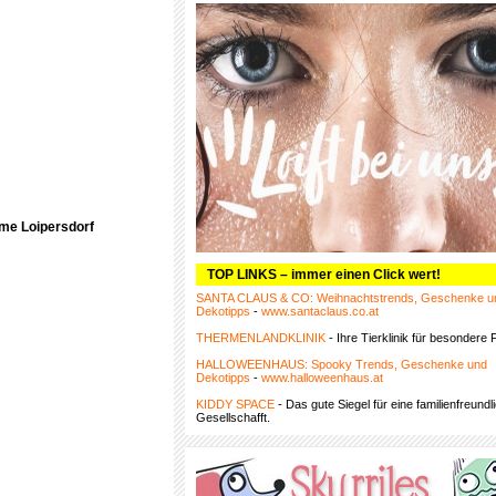
rme Loipersdorf
TOP LINKS – immer einen Click wert!
SANTA CLAUS & CO: Weihnachtstrends, Geschenke u
Dekotipps
-
www.santaclaus.co.at
THERMENLANDKLINIK
- Ihre Tierklinik für besondere F
HALLOWEENHAUS: Spooky Trends, Geschenke und
Dekotipps
-
www.halloweenhaus.at
KIDDY SPACE
- Das gute Siegel für eine familienfreundl
Gesellschafft.