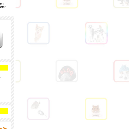
gen!
rte”
e
.
.