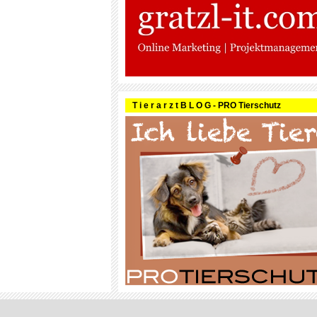
T i e r a r z t B L O G - PRO Tierschutz