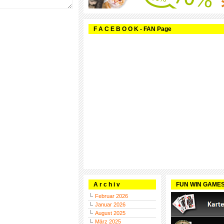
F A C E B O O K - FAN Page
A r c h i v
FUN WIN GAME
Februar 2026
Januar 2026
August 2025
März 2025