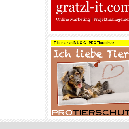
T i e r a r z t B L O G - PRO Tierschutz