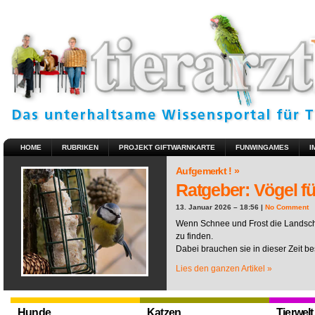
HOME
RUBRIKEN
PROJEKT GIFTWARNKARTE
FUNWINGAMES
I
Aufgemerkt ! »
Ratgeber: Vögel fü
13. Januar 2026 – 18:56 |
No Comment
Wenn Schnee und Frost die Landscha
zu finden.
Dabei brauchen sie in dieser Zeit be
Lies den ganzen Artikel »
Hunde
Katzen
Tierwelt