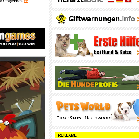
über folgendes
>>
REKLAME