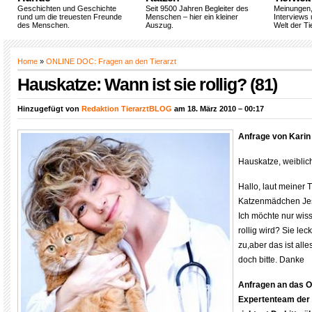
Geschichten und Geschichte
Seit 9500 Jahren Begleiter des
Meinungen
rund um die treuesten Freunde
Menschen – hier ein kleiner
Interviews 
des Menschen.
Auszug.
Welt der Ti
Home
»
ONLINE DOC: Fragen an den Tierarzt
Hauskatze: Wann ist sie rollig? (81)
Hinzugefügt von
Redaktion TierarztBLOG
am 18. März 2010 – 00:17
Anfrage von Karin
Hauskatze, weiblic
Hallo, laut meiner T
Katzenmädchen Je
Ich möchte nur wis
rollig wird? Sie lec
zu,aber das ist alle
doch bitte. Danke
Anfragen an das 
Expertenteam der