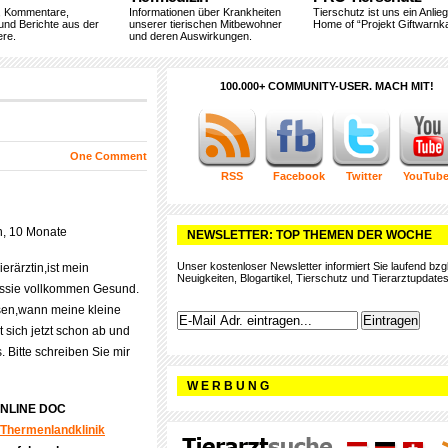
, Kommentare,
Informationen über Krankheiten
Tierschutz ist uns ein Anlie
und Berichte aus der
unserer tierischen Mitbewohner
Home of “Projekt Giftwarnka
ere.
und deren Auswirkungen.
100.000+ COMMUNITY-USER. MACH MIT!
One Comment
RSS
Facebook
Twitter
YouTub
h, 10 Monate
NEWSLETTER: TOP THEMEN DER WOCHE
Unser kostenloser Newsletter informiert Sie laufend bzgl
ierärztin,ist mein
Neuigkeiten, Blogartikel, Tierschutz und Tierarztupdates
ssie vollkommen Gesund.
sen,wann meine kleine
kt sich jetzt schon ab und
s. Bitte schreiben Sie mir
W E R B U N G
ONLINE DOC
Thermenlandklinik