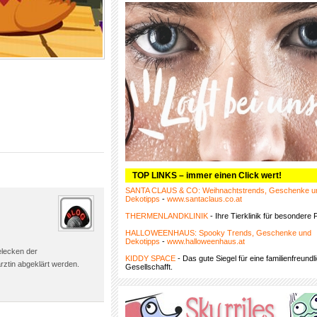
TOP LINKS – immer einen Click wert!
SANTA CLAUS & CO: Weihnachtstrends, Geschenke u
Dekotipps
-
www.santaclaus.co.at
THERMENLANDKLINIK
- Ihre Tierklinik für besondere F
HALLOWEENHAUS: Spooky Trends, Geschenke und
Dekotipps
-
www.halloweenhaus.at
elecken der
KIDDY SPACE
- Das gute Siegel für eine familienfreundl
rztin abgeklärt werden.
Gesellschafft.