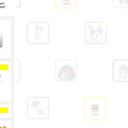
gen!
rte”
e
.
.