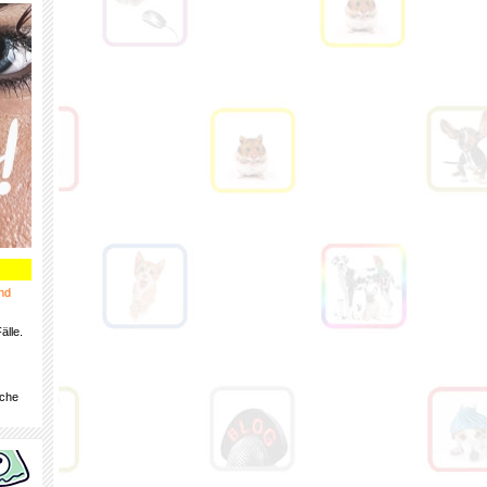
nd
älle.
iche