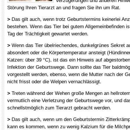
Verzögerungen und anderen Hinwe
Störung Ihren Tierarzt an und fragen Sie ihn um Rat.
>
Das gilt auch, wenn trotz Geburtstermins keinerlei An
bestehen. Wenn das Tier bei gutem Allgemeinbefinden is
Tag der Trächtigkeit gewartet werden.
>
Wenn das Tier übelriechendes, dunkelgrünes Sekret a
absondert oder die Körpertemperatur ansteigt (Hündinnen
Katzen: über 39 °C), ist das ein Hinweis auf abgestorbe
Infektion der Geburtswege. Dann sollte das Tier baldmög
vorgestellt werden, ebenso, wenn die Mutter nach der G
nicht frisst oder die Welpen vernachlässigt.
>
Treten während der Wehen große Mengen an hellrotem B
vermutlich eine Verletzung der Geburtswege vor, und da
schnellstmöglich zum Tierarzt gebracht werden.
>
Das gilt auch, wenn um den Geburtstermin Zitterkrämp
kann es kommen, wenn zu wenig Kalzium für die Milchpr