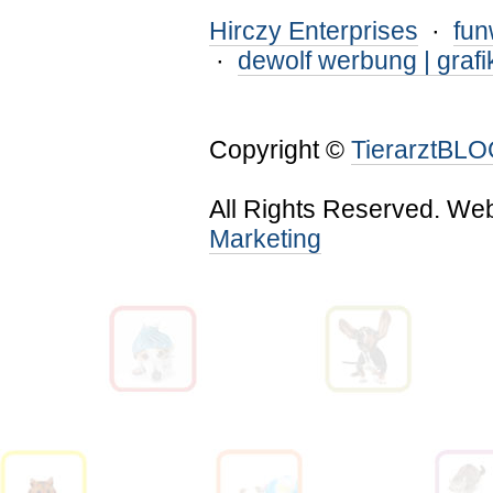
Hirczy Enterprises
·
fu
·
dewolf werbung | grafi
Copyright ©
TierarztBL
All Rights Reserved. We
Marketing