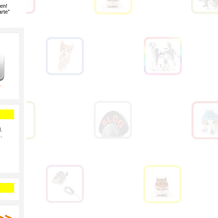
gen!
rte”
e
.
.