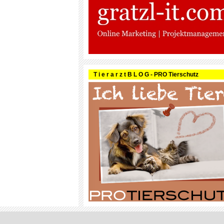
T i e r a r z t B L O G - PRO Tierschutz