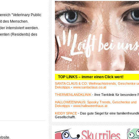
reich “Veterinary Public
eit des Menschen.
er intensiviert werden.
venten (Residents) des
TOP LINKS – immer einen Click wert!
SANTA CLAUS & CO: Weihnachtstrends, Geschenke u
Dekotipps
-
www.santaclaus.co.at
THERMENLANDKLINIK
- Ihre Tierklinik für besondere F
HALLOWEENHAUS: Spooky Trends, Geschenke und
Dekotipps
-
www.halloweenhaus.at
KIDDY SPACE
- Das gute Siegel für eine familienfreundl
Gesellschafft.
bsite.