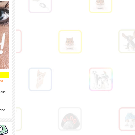
nd
älle.
iche