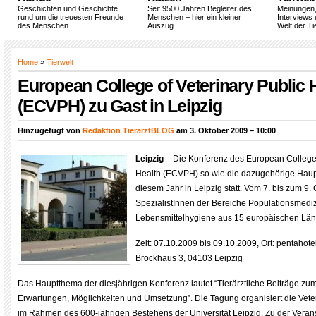
Geschichten und Geschichte
Seit 9500 Jahren Begleiter des
Meinungen
rund um die treuesten Freunde
Menschen – hier ein kleiner
Interviews 
des Menschen.
Auszug.
Welt der Ti
Home
»
Tierwelt
European College of Veterinary Public 
(ECVPH) zu Gast in Leipzig
Hinzugefügt von
Redaktion TierarztBLOG
am 3. Oktober 2009 – 10:00
Leipzig
– Die Konferenz des European College 
Health (ECVPH) so wie die dazugehörige Haup
diesem Jahr in Leipzig statt. Vom 7. bis zum 9. 
SpezialistInnen der Bereiche Populationsmedi
Lebensmittelhygiene aus 15 europäischen Län
Zeit: 07.10.2009 bis 09.10.2009, Ort: pentahote
Brockhaus 3, 04103 Leipzig
Das Hauptthema der diesjährigen Konferenz lautet “Tierärztliche Beiträge z
Erwartungen, Möglichkeiten und Umsetzung”. Die Tagung organisiert die Vete
im Rahmen des 600-jährigen Bestehens der Universität Leipzig. Zu der Veran