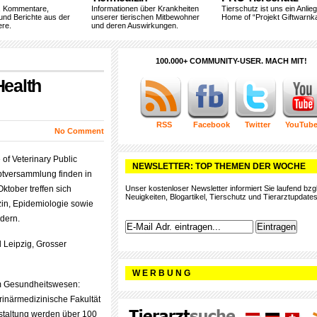
, Kommentare,
Informationen über Krankheiten
Tierschutz ist uns ein Anlie
und Berichte aus der
unserer tierischen Mitbewohner
Home of “Projekt Giftwarnka
ere.
und deren Auswirkungen.
100.000+ COMMUNITY-USER. MACH MIT!
Health
RSS
Facebook
Twitter
YouTub
No Comment
of Veterinary Public
NEWSLETTER: TOP THEMEN DER WOCHE
tversammlung finden in
Oktober treffen sich
Unser kostenloser Newsletter informiert Sie laufend bzgl
Neuigkeiten, Blogartikel, Tierschutz und Tierarztupdates
zin, Epidemiologie sowie
dern.
l Leipzig, Grosser
W E R B U N G
um Gesundheitswesen:
rinärmedizinische Fakultät
staltung werden über 100