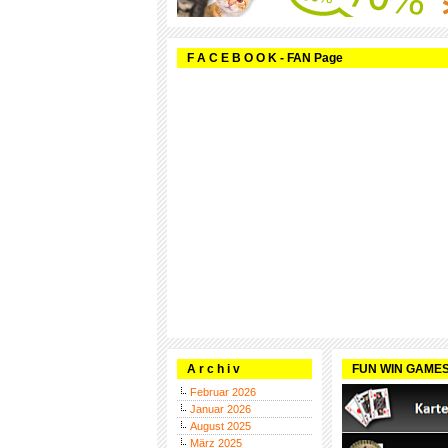
F A C E B O O K - FAN Page
A r c h i v
FUN WIN GAME
Februar 2026
Januar 2026
August 2025
März 2025