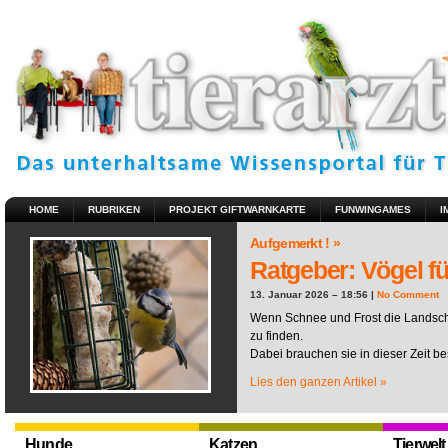
HOME
RUBRIKEN
PROJEKT GIFTWARNKARTE
FUNWINGAMES
I
Aufgemerkt ! »
Ratgeber: Vögel fü
13. Januar 2026 – 18:56 |
No Comment
Wenn Schnee und Frost die Landscha
zu finden.
Dabei brauchen sie in dieser Zeit be
Lies den ganzen Artikel »
Hunde
Katzen
Tierwelt