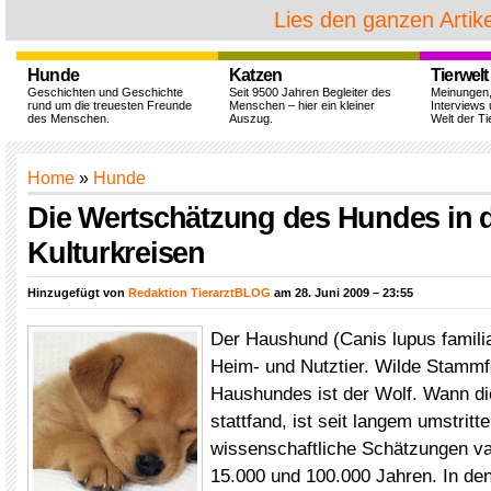
Lies den ganzen Artike
Hunde
Katzen
Tierwelt
Geschichten und Geschichte
Seit 9500 Jahren Begleiter des
Meinungen
rund um die treuesten Freunde
Menschen – hier ein kleiner
Interviews 
des Menschen.
Auszug.
Welt der Ti
Home
»
Hunde
Die Wertschätzung des Hundes in 
Kulturkreisen
Hinzugefügt von
Redaktion TierarztBLOG
am 28. Juni 2009 – 23:55
Der Haushund (Canis lupus familiar
Heim- und Nutztier. Wilde Stamm
Haushundes ist der Wolf. Wann di
stattfand, ist seit langem umstritte
wissenschaftliche Schätzungen va
15.000 und 100.000 Jahren. In de