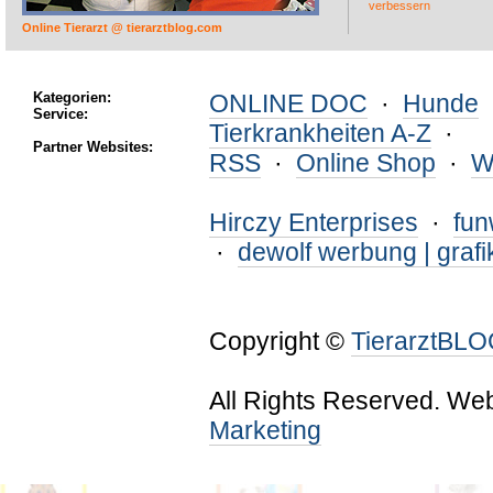
Online Tierarzt @ tierarztblog.com
Kategorien:
ONLINE DOC
·
Hunde
Service:
Tierkrankheiten A-Z
·
Partner Websites:
RSS
·
Online Shop
·
W
Hirczy Enterprises
·
fu
·
dewolf werbung | grafi
Copyright ©
TierarztBL
All Rights Reserved. We
Marketing