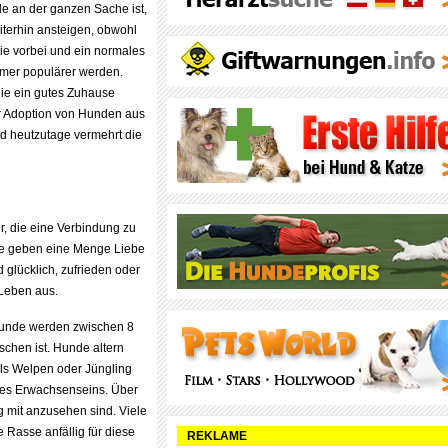
 an der ganzen Sache ist,
iterhin ansteigen, obwohl
e vorbei und ein normales
mmer populärer werden.
die ein gutes Zuhause
der Adoption von Hunden aus
 heutzutage vermehrt die
r, die eine Verbindung zu
de geben eine Menge Liebe
 glücklich, zufrieden oder
 Leben aus.
 Hunde werden zwischen 8
schen ist. Hunde altern
 als Welpen oder Jüngling
e des Erwachsenseins. Über
g mit anzusehen sind. Viele
Rasse anfällig für diese
REKLAME