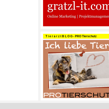
T i e r a r z t B L O G - PRO Tierschutz