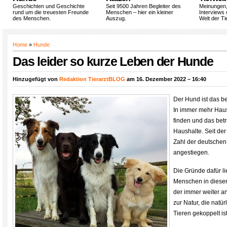
Geschichten und Geschichte
Seit 9500 Jahren Begleiter des
Meinungen
rund um die treuesten Freunde
Menschen – hier ein kleiner
Interviews 
des Menschen.
Auszug.
Welt der Ti
Home
»
Hunde
Das leider so kurze Leben der Hunde
Hinzugefügt von
Redaktion TierarztBLOG
am 16. Dezember 2022 – 16:40
Der Hund ist das be
In immer mehr Haus
finden und das betr
Haushalte. Seit de
Zahl der deutschen
angestiegen.
Die Gründe dafür li
Menschen in dieser
der immer weiter a
zur Natur, die natü
Tieren gekoppelt ist