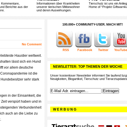
, Kommentare,
Informationen über Krankheiten
Tierschutz ist uns ein Anlie
und Berichte aus der
unserer tierischen Mitbewohner
Home of “Projekt Giftwarnka
ere.
und deren Auswirkungen.
100.000+ COMMUNITY-USER. MACH MIT!
No Comment
RSS
Facebook
Twitter
YouTub
liebteste Haustier weltweit.
halten lässt sich ein Hund
NEWSLETTER: TOP THEMEN DER WOCHE
ifft vor allem deutsche
r Coronapandemie ist die
Unser kostenloser Newsletter informiert Sie laufend bzgl
Neuigkeiten, Blogartikel, Tierschutz und Tierarztupdates
 Hundebesitzer sehr stark
egen in der Einsamkeit, die
 Zeit verspürt haben und in
nsteigenden Verbundenheit
W E R B U N G
rlich auch an die Liebe zu
.