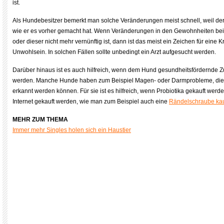
ist.
Als Hundebesitzer bemerkt man solche Veränderungen meist schnell, weil der
wie er es vorher gemacht hat. Wenn Veränderungen in den Gewohnheiten b
oder dieser nicht mehr vernünftig ist, dann ist das meist ein Zeichen für eine K
Unwohlsein. In solchen Fällen sollte unbedingt ein Arzt aufgesucht werden.
Darüber hinaus ist es auch hilfreich, wenn dem Hund gesundheitsfördernde Z
werden. Manche Hunde haben zum Beispiel Magen- oder Darmprobleme, die
erkannt werden können. Für sie ist es hilfreich, wenn Probiotika gekauft wer
Internet gekauft werden, wie man zum Beispiel auch eine
Rändelschraube ka
MEHR ZUM THEMA
Immer mehr Singles holen sich ein Haustier