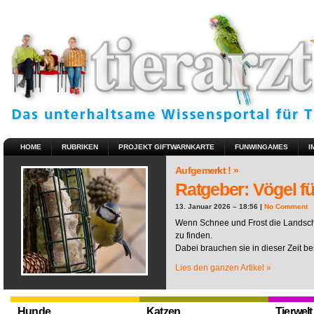
HOME
RUBRIKEN
PROJEKT GIFTWARNKARTE
FUNWINGAMES
I
Aufgemerkt ! »
Ratgeber: Vögel fü
13. Januar 2026 – 18:56 |
No Comment
Wenn Schnee und Frost die Landscha
zu finden.
Dabei brauchen sie in dieser Zeit be
Lies den ganzen Artikel »
Hunde
Katzen
Tierwelt