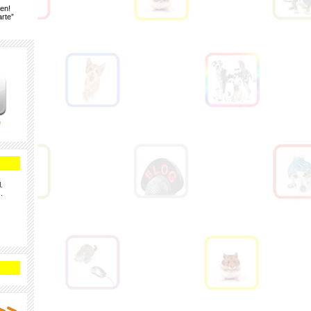
gen!
rte”
e
.
.