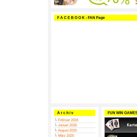
F A C E B O O K - FAN Page
A r c h i v
FUN WIN GAME
Februar 2026
Januar 2026
August 2025
März 2025