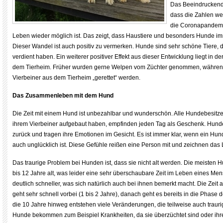
Das Beeindruckende
dass die Zahlen we
die Coronapandemi
Leben wieder möglich ist. Das zeigt, dass Haustiere und besonders Hunde i
Dieser Wandel ist auch positiv zu vermerken. Hunde sind sehr schöne Tiere, 
verdient haben. Ein weiterer positiver Effekt aus dieser Entwicklung liegt in 
dem Tierheim. Früher wurden gerne Welpen vom Züchter genommen, während
Vierbeiner aus dem Tierheim „gerettet“ werden.
Das Zusammenleben mit dem Hund
Die Zeit mit einem Hund ist unbezahlbar und wunderschön. Alle Hundebesitze
ihrem Vierbeiner aufgebaut haben, empfinden jeden Tag als Geschenk. Hun
zurück und tragen ihre Emotionen im Gesicht. Es ist immer klar, wenn ein Hund
auch unglücklich ist. Diese Gefühle reißen eine Person mit und zeichnen das
Das traurige Problem bei Hunden ist, dass sie nicht alt werden. Die meisten
bis 12 Jahre alt, was leider eine sehr überschaubare Zeit im Leben eines Men
deutlich schneller, was sich natürlich auch bei ihnen bemerkt macht. Die Zeit
geht sehr schnell vorbei (1 bis 2 Jahre), danach geht es bereits in die Phas
die 10 Jahre hinweg entstehen viele Veränderungen, die teilweise auch trauri
Hunde bekommen zum Beispiel Krankheiten, da sie überzüchtet sind oder ihre 