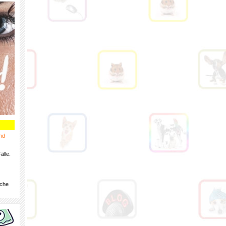
nd
älle.
iche