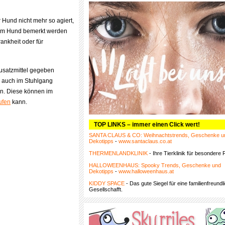
 Hund nicht mehr so agiert,
eim Hund bemerkt werden
rankheit oder für
usatzmittel gegeben
 auch im Stuhlgang
den. Diese können im
ufen
kann.
TOP LINKS – immer einen Click wert!
SANTA CLAUS & CO: Weihnachtstrends, Geschenke u
Dekotipps
-
www.santaclaus.co.at
THERMENLANDKLINIK
- Ihre Tierklinik für besondere F
HALLOWEENHAUS: Spooky Trends, Geschenke und
Dekotipps
-
www.halloweenhaus.at
KIDDY SPACE
- Das gute Siegel für eine familienfreundl
Gesellschafft.