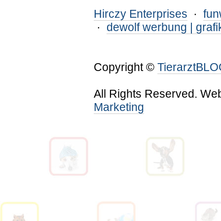
Hirczy Enterprises
·
fu
·
dewolf werbung | grafi
Copyright ©
TierarztBL
All Rights Reserved. We
Marketing