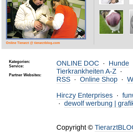
Online Tierarzt @ tierarztblog.com
Kategorien:
ONLINE DOC
·
Hunde
Service:
Tierkrankheiten A-Z
·
Partner Websites:
RSS
·
Online Shop
·
W
Hirczy Enterprises
·
fu
·
dewolf werbung | grafi
Copyright ©
TierarztBL