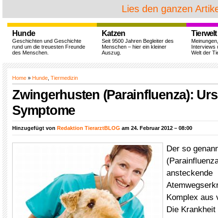
Lies den ganzen Artike
Hunde
Katzen
Tierwelt
Geschichten und Geschichte
Seit 9500 Jahren Begleiter des
Meinungen
rund um die treuesten Freunde
Menschen – hier ein kleiner
Interviews 
des Menschen.
Auszug.
Welt der Ti
Home
»
Hunde
,
Tiermedizin
Zwingerhusten (Parainfluenza): Ur
Symptome
Hinzugefügt von
Redaktion TierarztBLOG
am 24. Februar 2012 – 08:00
Der so genan
(Parainfluenza
ansteckende
Atemwegserkr
Komplex aus 
Die Krankheit