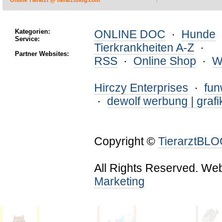
Online Tierarzt @ tierarztblog.com
Kategorien:
ONLINE DOC
·
Hunde
Service:
Tierkrankheiten A-Z
·
Partner Websites:
RSS
·
Online Shop
·
W
Hirczy Enterprises
·
fu
·
dewolf werbung | grafi
Copyright ©
TierarztBL
All Rights Reserved. We
Marketing