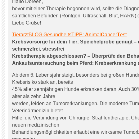
Hallo Doreen,
bevor mit einer Therapie begonnen wird, sollte die Diag
sämtlichen Befunden (Röntgen, Ultraschall, Blut, HARN) g
Liebe Grüße!
TierarztBLOG GesundheitsTIPP:
A
nimal
C
ancer
T
est
Krebsvorsorge für dein Tier: Speichelprobe genügt – 
schmerzfrei, stressfrei
Krebstherapie abgeschlossen? – Überprüfe den Beha
Ankaufsuntersuchung beim Pferd: Krebserkrankung 
Ab dem 6. Lebensjahr steigt, besonders bei großen Hund
Krebsrisiko stark an, bereits
45% aller zehnjährigen Hunde erkranken daran. Auch 30% 
älter als zehn Jahre
werden, leiden an Tumorerkrankungen. Die moderne Tumo
Veterinärmedizin bietet
Hilfe, die Verbindung von Chirurgie, Strahlentherapie, C
neuen medizinischen
Behandlungsmöglichkeiten erlaubt eine wirksame Tumor