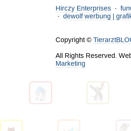
Hirczy Enterprises
·
fu
·
dewolf werbung | grafi
Copyright ©
TierarztBL
All Rights Reserved. We
Marketing