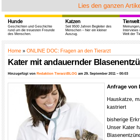
Lies den ganzen Artike
Hunde
Katzen
Tierwelt
Geschichten und Geschichte
Seit 9500 Jahren Begleiter des
Meinungen
rund um die treuesten Freunde
Menschen – hier ein kleiner
Interviews 
des Menschen.
Auszug.
Welt der Ti
Home
»
ONLINE DOC: Fragen an den Tierarzt
Kater mit andauernder Blasenentz
Hinzugefügt von
Redaktion TierarztBLOG
am 29. September 2011 – 00:03
Anfrage von 
Hauskatze, mä
kastriert
bisherige Erk
Unser Kater h
Blasenentzünd