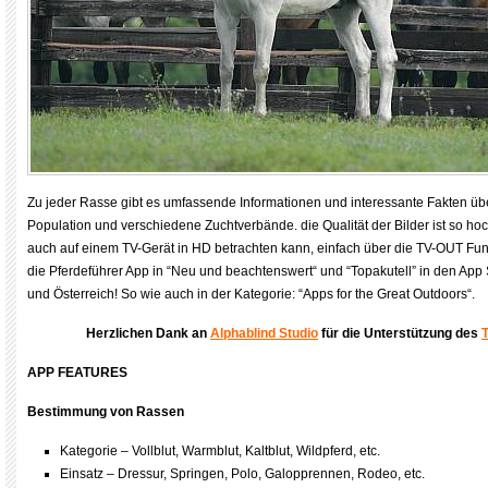
Zu jeder Rasse gibt es umfassende Informationen und interessante Fakten über
Population und verschiedene Zuchtverbände. die Qualität der Bilder ist so ho
auch auf einem TV-Gerät in HD betrachten kann, einfach über die TV-OUT Funk
die Pferdeführer App in “Neu und beachtenswert“ und “Topakutell” in den App
und Österreich! So wie auch in der Kategorie: “Apps for the Great Outdoors“.
Herzlichen Dank an
Alphablind Studio
für die Unterstützung des
APP FEATURES
Bestimmung von Rassen
Kategorie – Vollblut, Warmblut, Kaltblut, Wildpferd, etc.
Einsatz – Dressur, Springen, Polo, Galopprennen, Rodeo, etc.