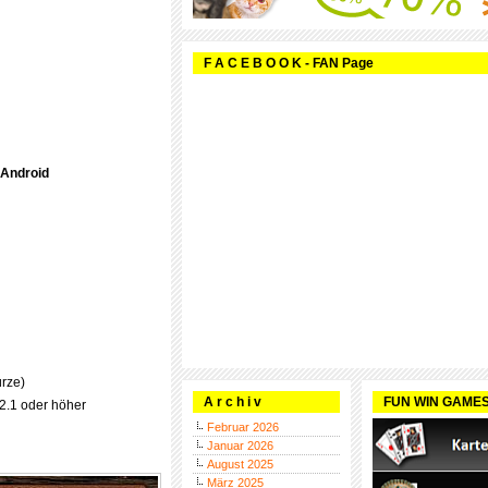
F A C E B O O K - FAN Page
 Android
ürze)
A r c h i v
FUN WIN GAME
 2.1 oder höher
Februar 2026
Januar 2026
August 2025
März 2025