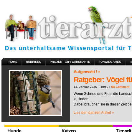
HOME
RUBRIKEN
PROJEKT GIFTWARNKARTE
FUNWINGAMES
I
Aufgemerkt ! »
Ratgeber: Vögel fü
13. Januar 2026 – 18:56 |
No Comment
Wenn Schnee und Frost die Landscha
zu finden.
Dabei brauchen sie in dieser Zeit be
Lies den ganzen Artikel »
Hunde
Katzen
Tierwelt