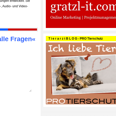
sungen entwickelt. Sie
-, Audio- und Video-
alle Fragen«
T i e r a r z t B L O G - PRO Tierschutz