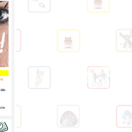
nd
älle.
iche