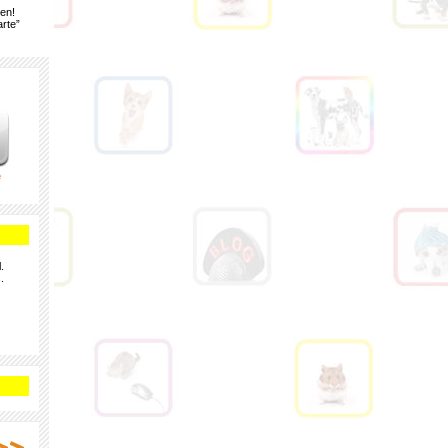
gen!
rte”
e
.
.