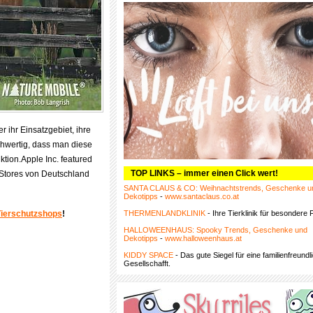
 ihr Einsatzgebiet, ihre
chwertig, dass man diese
tion.Apple Inc. featured
TOP LINKS – immer einen Click wert!
 Stores von Deutschland
SANTA CLAUS & CO: Weihnachtstrends, Geschenke u
Dekotipps
-
www.santaclaus.co.at
Tierschutzshops
!
THERMENLANDKLINIK
- Ihre Tierklinik für besondere F
HALLOWEENHAUS: Spooky Trends, Geschenke und
Dekotipps
-
www.halloweenhaus.at
KIDDY SPACE
- Das gute Siegel für eine familienfreundl
Gesellschafft.