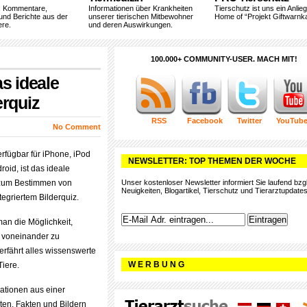
, Kommentare,
Informationen über Krankheiten
Tierschutz ist uns ein Anlie
und Berichte aus der
unserer tierischen Mitbewohner
Home of “Projekt Giftwarnka
ere.
und deren Auswirkungen.
100.000+ COMMUNITY-USER. MACH MIT!
s ideale
erquiz
RSS
Facebook
Twitter
YouTub
No Comment
erfügbar für iPhone, iPod
NEWSLETTER: TOP THEMEN DER WOCHE
roid, ist das ideale
zum Bestimmen von
Unser kostenloser Newsletter informiert Sie laufend bzgl
Neuigkeiten, Blogartikel, Tierschutz und Tierarztupdates
tegriertem Bilderquiz.
man die Möglichkeit,
t voneinander zu
erfährt alles wissenswerte
W E R B U N G
Tiere.
ationen aus einer
aten, Fakten und Bildern