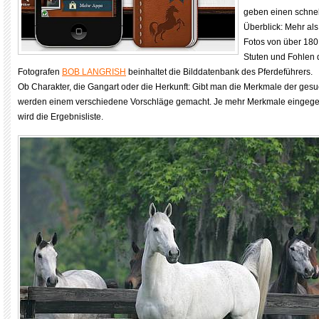
geben einen schne
Überblick: Mehr al
Fotos von über 18
Stuten und Fohlen 
Fotografen
BOB LANGRISH
beinhaltet die Bilddatenbank des Pferdeführers.
Ob Charakter, die Gangart oder die Herkunft: Gibt man die Merkmale der gesuc
werden einem verschiedene Vorschläge gemacht. Je mehr Merkmale eingege
wird die Ergebnisliste.