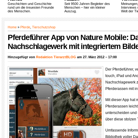
Geschichten und Geschichte
Seit 9500 Jahren Begleiter des
Meinungen
rund um die treuesten Freunde
Menschen – hier ein kleiner
Interviews 
des Menschen.
Auszug.
Welt der Ti
Home
»
Pferde
,
Tierschutzshop
Pferdeführer App von Nature Mobile: Da
Nachschlagewerk mit integriertem Bild
Hinzugefügt von
Redaktion TierarztBLOG
am 27. März 2012 – 17:00
Der Pferdeführer, v
touch, iPad und And
Nachschlagewerk 
Pferderassen mit in
Mit dieser App hat 
Pferderassen leich
unterscheiden und 
über diese stolzen 
Umfassende Inform
Bibliothek voller D