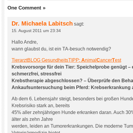
One Comment »
Dr. Michaela Labitsch
sagt:
15. August 2011 um 23:34
Hallo Andre,
wann glaubst du, ist ein TA-besuch notwendig?
TierarztBLOG GesundheitsTIPP:
A
nimal
C
ancer
T
est
Krebsvorsorge für dein Tier: Speichelprobe genügt – 
schmerzfrei, stressfrei
Krebstherapie abgeschlossen? – Überprüfe den Beha
Ankaufsuntersuchung beim Pferd: Krebserkrankung 
Ab dem 6. Lebensjahr steigt, besonders bei großen Hund
Krebsrisiko stark an, bereits
45% aller zehnjährigen Hunde erkranken daran. Auch 30% 
älter als zehn Jahre
werden, leiden an Tumorerkrankungen. Die moderne Tumo
Veterinärmedizin bietet