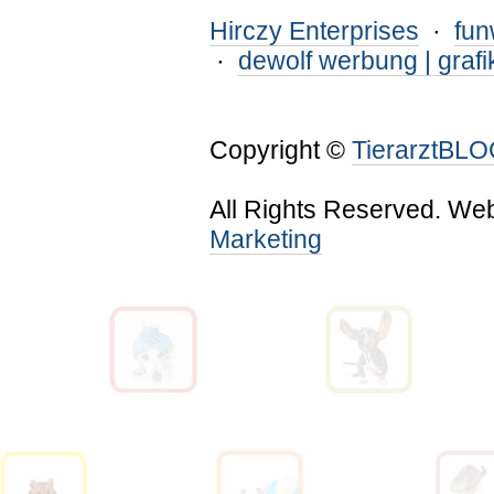
Hirczy Enterprises
·
fu
·
dewolf werbung | grafi
Copyright ©
TierarztBL
All Rights Reserved. We
Marketing