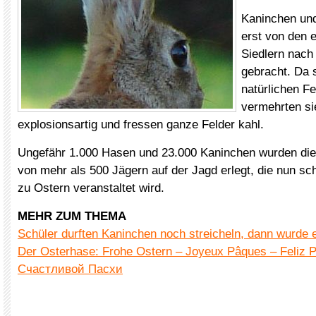
Kaninchen un
erst von den 
Siedlern nach
gebracht. Da s
natürlichen F
vermehrten si
explosionsartig und fressen ganze Felder kahl.
Ungefähr 1.000 Hasen und 23.000 Kaninchen wurden d
von mehr als 500 Jägern auf der Jagd erlegt, die nun sc
zu Ostern veranstaltet wird.
MEHR ZUM THEMA
Schüler durften Kaninchen noch streicheln, dann wurde 
Der Osterhase: Frohe Ostern – Joyeux Pâques – Feliz 
Счастливой Пасхи