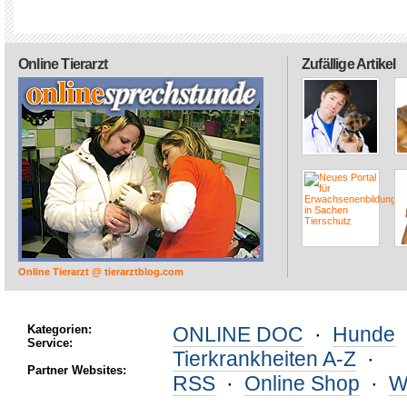
Online Tierarzt
Zufällige Artikel
Online Tierarzt @ tierarztblog.com
Kategorien:
ONLINE DOC
·
Hunde
Service:
Tierkrankheiten A-Z
·
Partner Websites:
RSS
·
Online Shop
·
W