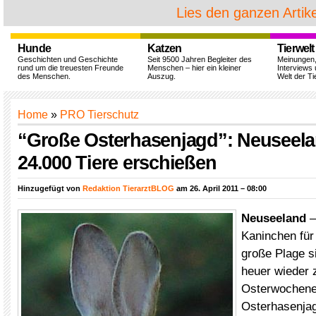
Lies den ganzen Artike
Hunde
Katzen
Tierwelt
Geschichten und Geschichte
Seit 9500 Jahren Begleiter des
Meinungen
rund um die treuesten Freunde
Menschen – hier ein kleiner
Interviews 
des Menschen.
Auszug.
Welt der Ti
Home
»
PRO Tierschutz
“Große Osterhasenjagd”: Neuseela
24.000 Tiere erschießen
Hinzugefügt von
Redaktion TierarztBLOG
am 26. April 2011 – 08:00
Neuseeland
–
Kaninchen für
große Plage s
heuer wieder
Osterwochene
Osterhasenjag