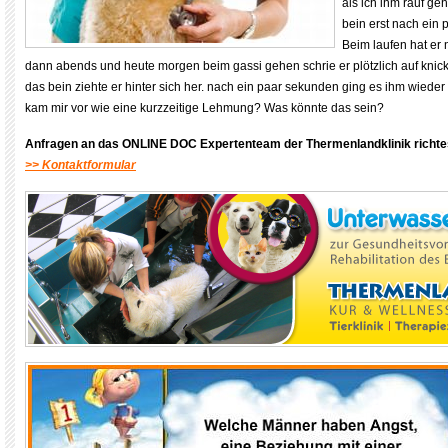
als ich ihm rauf ge
bein erst nach ein
Beim laufen hat er 
dann abends und heute morgen beim gassi gehen schrie er plötzlich auf kni
das bein ziehte er hinter sich her. nach ein paar sekunden ging es ihm wieder g
kam mir vor wie eine kurzzeitige Lehmung? Was könnte das sein?
Anfragen an das ONLINE DOC Expertenteam der Thermenlandklinik
richte
>> Kontaktformular