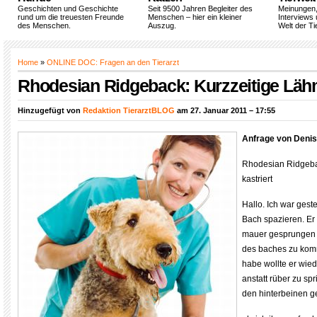
Geschichten und Geschichte
Seit 9500 Jahren Begleiter des
Meinungen
rund um die treuesten Freunde
Menschen – hier ein kleiner
Interviews 
des Menschen.
Auszug.
Welt der Ti
Home
»
ONLINE DOC: Fragen an den Tierarzt
Rhodesian Ridgeback: Kurzzeitige Läh
Hinzugefügt von
Redaktion TierarztBLOG
am 27. Januar 2011 – 17:55
Anfrage von Deni
Rhodesian Ridgebac
kastriert
Hallo. Ich war ges
Bach spazieren. Er 
mauer gesprungen u
des baches zu komm
habe wollte er wied
anstatt rüber zu sp
den hinterbeinen 