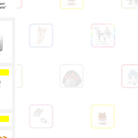
gen!
rte”
e
.
.