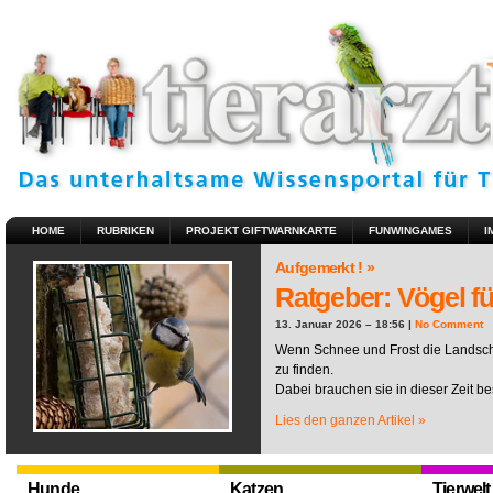
HOME
RUBRIKEN
PROJEKT GIFTWARNKARTE
FUNWINGAMES
I
Aufgemerkt ! »
Ratgeber: Vögel fü
13. Januar 2026 – 18:56 |
No Comment
Wenn Schnee und Frost die Landscha
zu finden.
Dabei brauchen sie in dieser Zeit be
Lies den ganzen Artikel »
Hunde
Katzen
Tierwelt