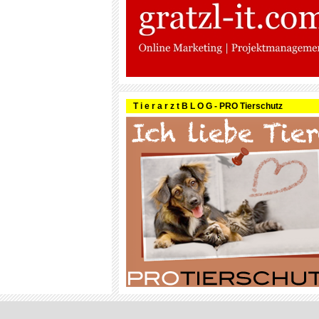
T i e r a r z t B L O G - PRO Tierschutz