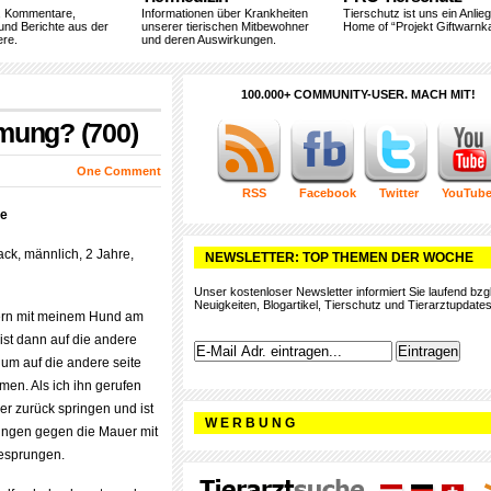
, Kommentare,
Informationen über Krankheiten
Tierschutz ist uns ein Anlie
und Berichte aus der
unserer tierischen Mitbewohner
Home of “Projekt Giftwarnka
ere.
und deren Auswirkungen.
100.000+ COMMUNITY-USER. MACH MIT!
mung? (700)
One Comment
RSS
Facebook
Twitter
YouTub
se
k, männlich, 2 Jahre,
NEWSLETTER: TOP THEMEN DER WOCHE
Unser kostenloser Newsletter informiert Sie laufend bzgl
Neuigkeiten, Blogartikel, Tierschutz und Tierarztupdates
tern mit meinem Hund am
ist dann auf die andere
m auf die andere seite
en. Als ich ihn gerufen
er zurück springen und ist
W E R B U N G
ringen gegen die Mauer mit
gesprungen.