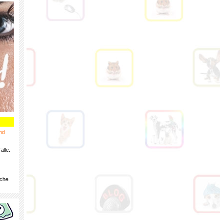
nd
älle.
iche