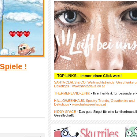
Spiele !
TOP LINKS – immer einen Click wert!
SANTA CLAUS & CO: Weihnachtstrends, Geschenke u
Dekotipps
-
www.santaclaus.co.at
THERMENLANDKLINIK
- Ihre Tierklinik für besondere F
HALLOWEENHAUS: Spooky Trends, Geschenke und
Dekotipps
-
www.halloweenhaus.at
KIDDY SPACE
- Das gute Siegel für eine familienfreundl
Gesellschafft.