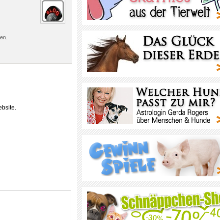
den.
bsite.