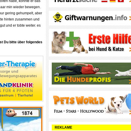
holfen habe, konnte er das
 paar min wieder bewegen.
nur gering gehumpelt, aber
ckte hinten zusammen und
ut und er tobte weiter. es
st Du bitte über folgendes
REKLAME