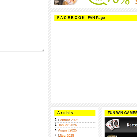
F A C E B O O K - FAN Page
A r c h i v
FUN WIN GAME
Februar 2026
Januar 2026
August 2025
März 2025