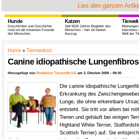
Lies den ganzen Artike
Hunde
Katzen
Tierwelt
Geschichten und Geschichte
Seit 9500 Jahren Begleiter des
Meinungen
rund um die treuesten Freunde
Menschen – hier ein kleiner
Interviews 
des Menschen.
Auszug.
Welt der Ti
Home
»
Tiermedizin
Canine idiopathische Lungenfibros
Hinzugefügt von
Redaktion TierarztBLOG
am 3. Oktober 2009 – 09:30
Die canine idiopathische Lungenfib
Erkrankung des Zwischengewebes (
Lunge, die ohne erkennbare Ursac
entsteht. Sie tritt vor allem bei mit
Tieren und gehäuft bei einigen Te
Highland White Terrier, Staffordshir
Scottish Terrier) auf. Sie entsprich