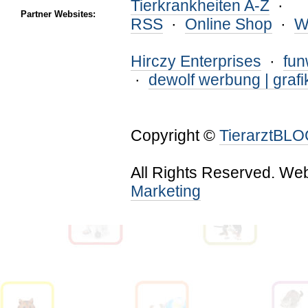
Tierkrankheiten A-Z
·
Partner Websites:
RSS
·
Online Shop
·
W
Hirczy Enterprises
·
fu
·
dewolf werbung | grafi
Copyright ©
TierarztBL
All Rights Reserved. We
Marketing