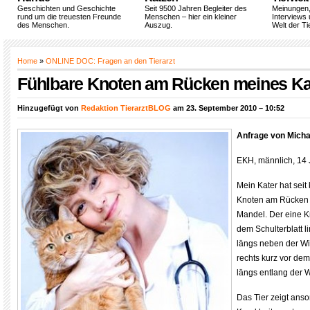
Geschichten und Geschichte
Seit 9500 Jahren Begleiter des
Meinungen
rund um die treuesten Freunde
Menschen – hier ein kleiner
Interviews 
des Menschen.
Auszug.
Welt der Ti
Home
»
ONLINE DOC: Fragen an den Tierarzt
Fühlbare Knoten am Rücken meines Kat
Hinzugefügt von
Redaktion TierarztBLOG
am 23. September 2010 – 10:52
Anfrage von Micha
EKH, männlich, 14 J
Mein Kater hat seit
Knoten am Rücken 
Mandel. Der eine Kn
dem Schulterblatt li
längs neben der Wir
rechts kurz vor d
längs entlang der W
Das Tier zeigt ans