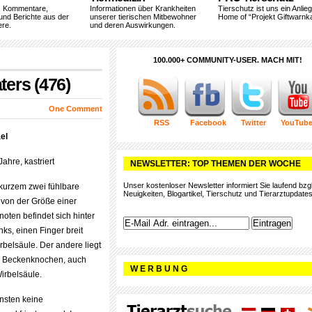
, Kommentare,
Informationen über Krankheiten
Tierschutz ist uns ein Anlie
und Berichte aus der
unserer tierischen Mitbewohner
Home of “Projekt Giftwarnka
ere.
und deren Auswirkungen.
100.000+ COMMUNITY-USER. MACH MIT!
ers (476)
One Comment
RSS
Facebook
Twitter
YouTub
el
ahre, kastriert
NEWSLETTER: TOP THEMEN DER WOCHE
Unser kostenloser Newsletter informiert Sie laufend bzgl
 kurzem zwei fühlbare
Neuigkeiten, Blogartikel, Tierschutz und Tierarztupdates
von der Größe einer
oten befindet sich hinter
nks, einen Finger breit
belsäule. Der andere liegt
em Beckenknochen, auch
W E R B U N G
irbelsäule.
onsten keine