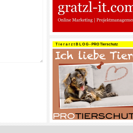
T i e r a r z t B L O G - PRO Tierschutz