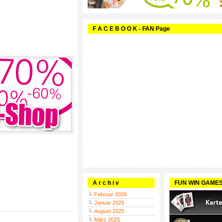
F A C E B O O K - FAN Page
A r c h i v
FUN WIN GAME
Februar 2026
Januar 2026
August 2025
März 2025