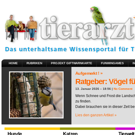
HOME
RUBRIKEN
PROJEKT GIFTWARNKARTE
FUNWINGAMES
I
Aufgemerkt ! »
Ratgeber: Vögel fü
13. Januar 2026 – 18:56 |
No Comment
Wenn Schnee und Frost die Landscha
zu finden.
Dabei brauchen sie in dieser Zeit be
Lies den ganzen Artikel »
Hunde
Katzen
Tierwelt