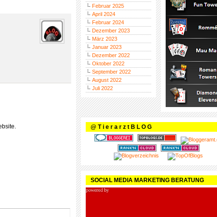
Februar 2025
April 2024
Februar 2024
Dezember 2023
März 2023
Januar 2023
Dezember 2022
Oktober 2022
September 2022
August 2022
Juli 2022
bsite.
@ T i e r a r z t B L O G
SOCIAL MEDIA MARKETING BERATUNG