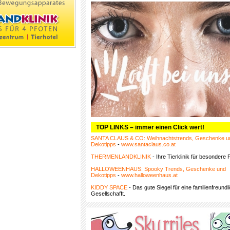
TOP LINKS – immer einen Click wert!
SANTA CLAUS & CO: Weihnachtstrends, Geschenke u
Dekotipps
-
www.santaclaus.co.at
THERMENLANDKLINIK
- Ihre Tierklinik für besondere F
HALLOWEENHAUS: Spooky Trends, Geschenke und
Dekotipps
-
www.halloweenhaus.at
KIDDY SPACE
- Das gute Siegel für eine familienfreundl
Gesellschafft.