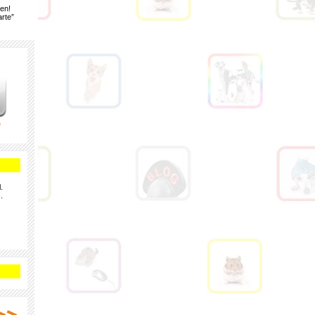
gen!
rte”
e
.
.