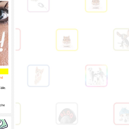
nd
älle.
iche