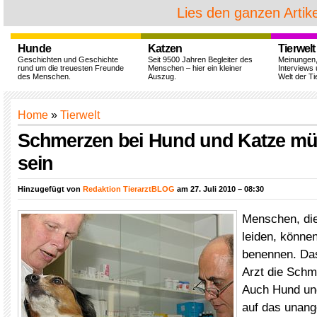
Lies den ganzen Artike
Hunde
Katzen
Tierwelt
Geschichten und Geschichte
Seit 9500 Jahren Begleiter des
Meinungen
rund um die treuesten Freunde
Menschen – hier ein kleiner
Interviews 
des Menschen.
Auszug.
Welt der Ti
Home
»
Tierwelt
Schmerzen bei Hund und Katze mü
sein
Hinzugefügt von
Redaktion TierarztBLOG
am 27. Juli 2010 – 08:30
Menschen, di
leiden, könne
benennen. Das
Arzt die Sch
Auch Hund un
auf das unan