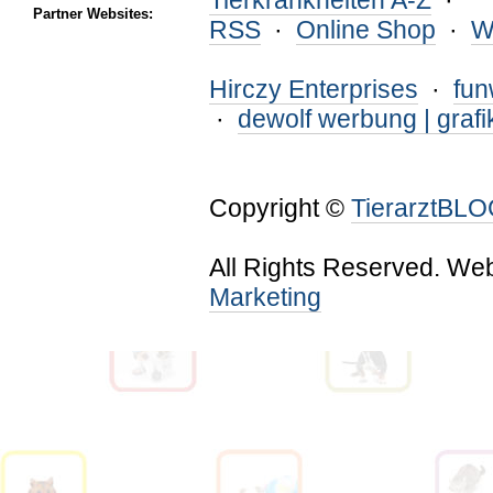
Tierkrankheiten A-Z
·
Partner Websites:
RSS
·
Online Shop
·
W
Hirczy Enterprises
·
fu
·
dewolf werbung | grafi
Copyright ©
TierarztBL
All Rights Reserved. We
Marketing