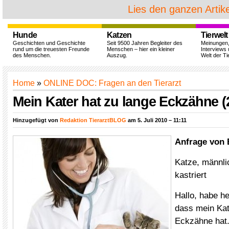
Lies den ganzen Artike
Hunde
Katzen
Tierwelt
Geschichten und Geschichte
Seit 9500 Jahren Begleiter des
Meinungen
rund um die treuesten Freunde
Menschen – hier ein kleiner
Interviews 
des Menschen.
Auszug.
Welt der Ti
Home
»
ONLINE DOC: Fragen an den Tierarzt
Mein Kater hat zu lange Eckzähne (
Hinzugefügt von
Redaktion TierarztBLOG
am 5. Juli 2010 – 11:11
Anfrage von 
Katze, männli
kastriert
Hallo, habe he
dass mein Kat
Eckzähne hat.