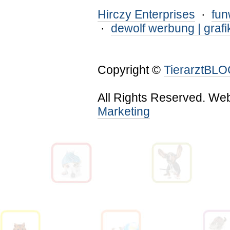
Hirczy Enterprises
·
fu
·
dewolf werbung | grafi
Copyright ©
TierarztBL
All Rights Reserved. We
Marketing