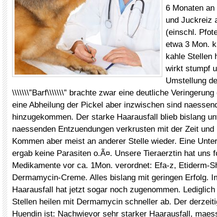
6 Monaten an 
und Juckreiz
(einschl. Pfot
etwa 3 Mon. 
kahle Stellen 
wirkt stumpf u
Umstellung de
\\\\\\\”Barf\\\\\\\” brachte zwar eine deutliche Veringeru
eine Abheilung der Pickel aber inzwischen sind naesse
hinzugekommen. Der starke Haarausfall blieb bislang un
naessenden Entzuendungen verkrusten mit der Zeit und 
Kommen aber meist an anderer Stelle wieder. Eine Unt
ergab keine Parasiten o.Ã¤. Unsere Tieraerztin hat uns 
Medikamente vor ca. 1Mon. verordnet: Efa-z, Etiderm-
Dermamycin-Creme. Alles bislang mit geringen Erfolg. I
Haarausfall hat jetzt sogar noch zugenommen. Lediglich
Stellen heilen mit Dermamycin schneller ab. Der derzeiti
Huendin ist: Nachwievor sehr starker Haarausfall, maes