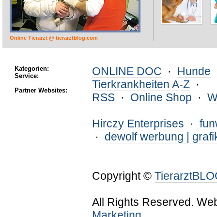
Online Tierarzt @ tierarztblog.com
Kategorien:
ONLINE DOC
·
Hunde
Service:
Tierkrankheiten A-Z
·
Partner Websites:
RSS
·
Online Shop
·
W
Hirczy Enterprises
·
fu
·
dewolf werbung | grafi
Copyright ©
TierarztBL
All Rights Reserved. We
Marketing