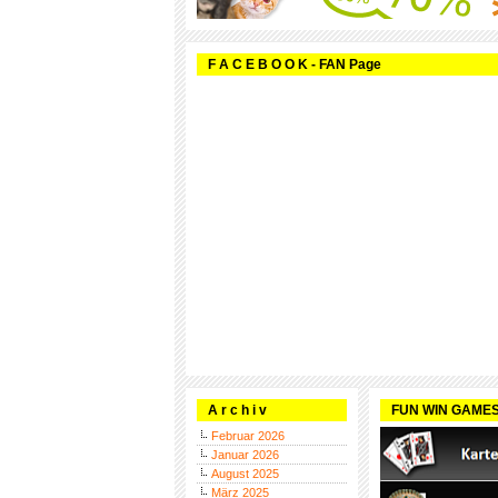
F A C E B O O K - FAN Page
A r c h i v
FUN WIN GAME
Februar 2026
Januar 2026
August 2025
März 2025