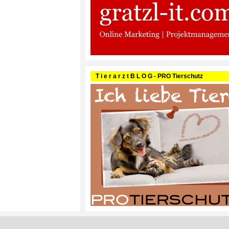
T i e r a r z t B L O G - PRO Tierschutz