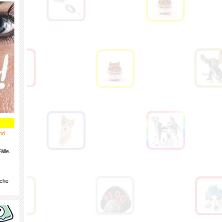
nd
älle.
iche