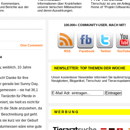
, Kommentare,
Informationen über Krankheiten
Tierschutz ist uns ein Anlie
und Berichte aus der
unserer tierischen Mitbewohner
Home of “Projekt Giftwarnka
ere.
und deren Auswirkungen.
100.000+ COMMUNITY-USER. MACH MIT!
One Comment
RSS
Facebook
Twitter
YouTub
ca
, weiblich, 10 Jahre
NEWSLETTER: TOP THEMEN DER WOCHE
Unser kostenloser Newsletter informiert Sie laufend bzgl
sch! Danke für Ihre
Neuigkeiten, Blogartikel, Tierschutz und Tierarztupdates
ar gerade bei Sunny Day,
gemessen – sie hat 36,1
Tierärztin für Pferde in
ert, sie hielt es nicht für
ch die Stute anzusehen, da
W E R B U N G
er Beschreibung gut geht.
 sie kurz vor der Geburt
aturmessen wäre eine gute