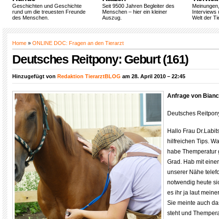
Geschichten und Geschichte
Seit 9500 Jahren Begleiter des
Meinungen
rund um die treuesten Freunde
Menschen – hier ein kleiner
Interviews 
des Menschen.
Auszug.
Welt der Ti
Home
»
ONLINE DOC: Fragen an den Tierarzt
Deutsches Reitpony: Geburt (161)
Hinzugefügt von
Redaktion TierarztBLOG
am 28. April 2010 – 22:45
Anfrage von Bian
Deutsches Reitpony
Hallo Frau Dr.Labit
hilfreichen Tips. W
habe Themperatur 
Grad. Hab mit einer 
unserer Nähe telefoni
notwendig heute si
es ihr ja laut mein
Sie meinte auch das
steht und Themper