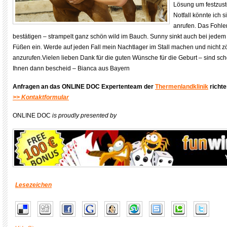
Lösung um festzust
Notfall könnte ich 
anrufen. Das Fohlen
bestätigen – strampelt ganz schön wild im Bauch. Sunny sinkt auch bei jedem 2
Füßen ein. Werde auf jeden Fall mein Nachtlager im Stall machen und nicht 
anzurufen.Vielen lieben Dank für die guten Wünsche für die Geburt – sind sc
Ihnen dann bescheid – Bianca aus Bayern
Anfragen an das ONLINE DOC Expertenteam der
Thermenlandklinik
richte
>> Kontaktformular
ONLINE DOC
is proudly presented by
Lesezeichen