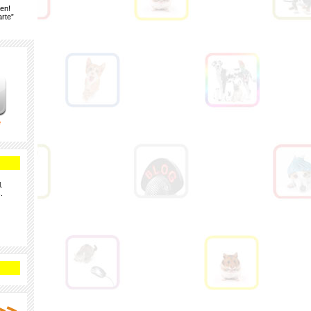
gen!
rte”
e
.
.