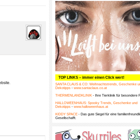
TOP LINKS – immer einen Click wert!
bsite.
SANTA CLAUS & CO: Weihnachtstrends, Geschenke u
Dekotipps
-
www.santaclaus.co.at
THERMENLANDKLINIK
- Ihre Tierklinik für besondere F
HALLOWEENHAUS: Spooky Trends, Geschenke und
Dekotipps
-
www.halloweenhaus.at
KIDDY SPACE
- Das gute Siegel für eine familienfreundl
Gesellschafft.