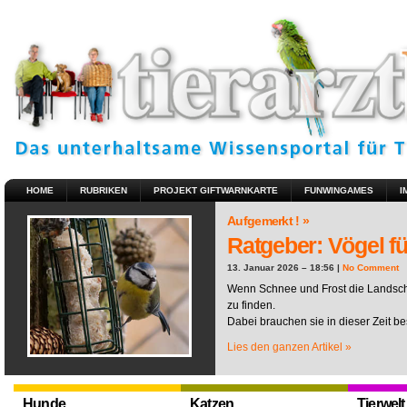
HOME
RUBRIKEN
PROJEKT GIFTWARNKARTE
FUNWINGAMES
I
Aufgemerkt ! »
Ratgeber: Vögel fü
13. Januar 2026 – 18:56 |
No Comment
Wenn Schnee und Frost die Landscha
zu finden.
Dabei brauchen sie in dieser Zeit be
Lies den ganzen Artikel »
Hunde
Katzen
Tierwelt