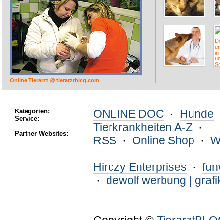
Online Tierarzt @ tierarztblog.com
Kategorien:
ONLINE DOC
·
Hunde
Service:
Tierkrankheiten A-Z
·
Partner Websites:
RSS
·
Online Shop
·
W
Hirczy Enterprises
·
fu
·
dewolf werbung | grafi