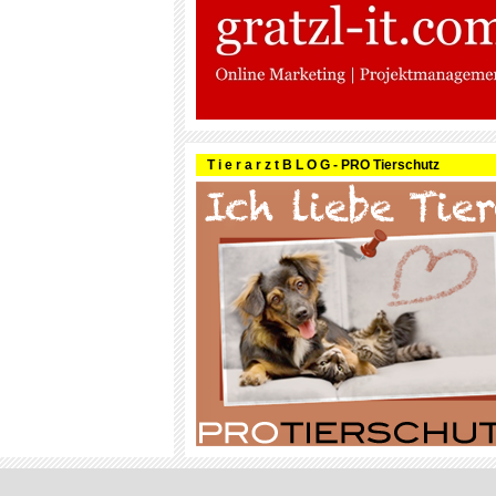
T i e r a r z t B L O G - PRO Tierschutz