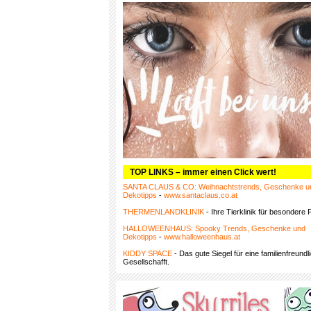
TOP LINKS – immer einen Click wert!
SANTA CLAUS & CO: Weihnachtstrends, Geschenke u
Dekotipps
-
www.santaclaus.co.at
THERMENLANDKLINIK
- Ihre Tierklinik für besondere F
HALLOWEENHAUS: Spooky Trends, Geschenke und
Dekotipps
-
www.halloweenhaus.at
KIDDY SPACE
- Das gute Siegel für eine familienfreundl
Gesellschafft.