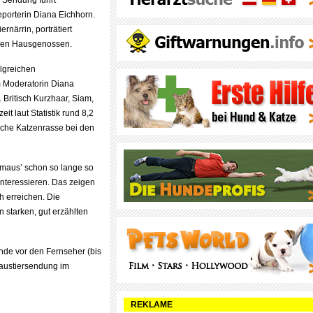
 Sendung führt
porterin Diana Eichhorn.
iernärrin, porträtiert
chen Hausgenossen.
olgreichen
m Moderatorin Diana
 Britisch Kurzhaar, Siam,
t laut Statistik rund 8,2
elche Katzenrasse bei den
emaus’ schon so lange so
 interessieren. Das zeigen
ch erreichen. Die
n starken, gut erzählten
nde vor den Fernseher (bis
 Haustiersendung im
REKLAME