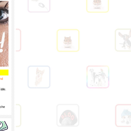
nd
älle.
iche