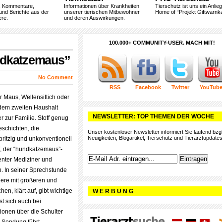
, Kommentare,
Informationen über Krankheiten
Tierschutz ist uns ein Anlie
und Berichte aus der
unserer tierischen Mitbewohner
Home of “Projekt Giftwarnka
ere.
und deren Auswirkungen.
100.000+ COMMUNITY-USER. MACH MIT!
ndkatzemaus”
No Comment
RSS
Facebook
Twitter
YouTub
r Maus, Wellensittich oder
jedem zweiten Haushalt
NEWSLETTER: TOP THEMEN DER WOCHE
er zur Familie. Stoff genug
eschichten, die
Unser kostenloser Newsletter informiert Sie laufend bzgl
Neuigkeiten, Blogartikel, Tierschutz und Tierarztupdates
ritzig und unkonventionell
lf, der “hundkatzemaus”-
tenter Mediziner und
h. In seiner Sprechstunde
iere mit größeren und
n, klärt auf, gibt wichtige
W E R B U N G
t sich auch bei
ionen über die Schulter