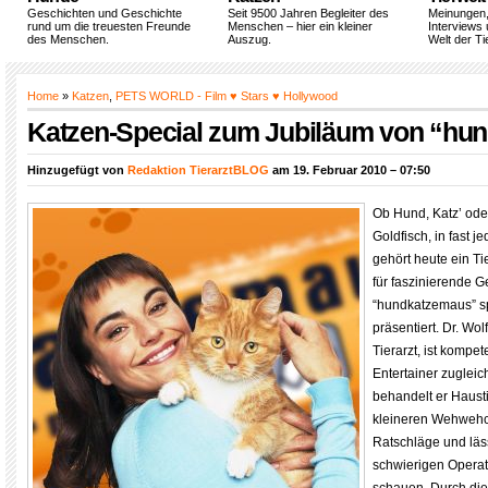
Geschichten und Geschichte
Seit 9500 Jahren Begleiter des
Meinungen
rund um die treuesten Freunde
Menschen – hier ein kleiner
Interviews 
des Menschen.
Auszug.
Welt der Ti
Home
»
Katzen
,
PETS WORLD - Film ♥ Stars ♥ Hollywood
Katzen-Special zum Jubiläum von “hu
Hinzugefügt von
Redaktion TierarztBLOG
am 19. Februar 2010 – 07:50
Ob Hund, Katz’ ode
Goldfisch, in fast 
gehört heute ein Ti
für faszinierende G
“hundkatzemaus” sp
präsentiert. Dr. Wo
Tierarzt, ist kompe
Entertainer zugleic
behandelt er Haust
kleineren Wehwehche
Ratschläge und läss
schwierigen Operat