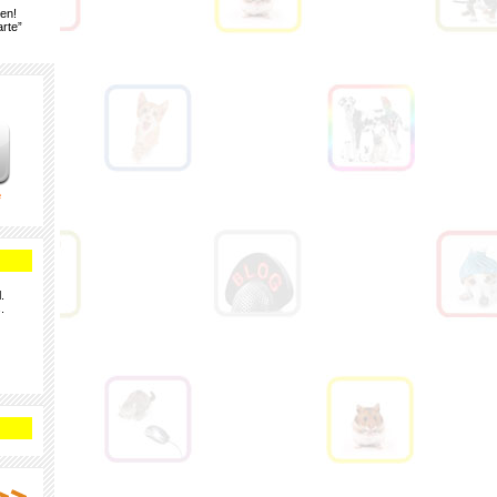
gen!
rte”
e
.
.