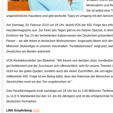
schauen. Durch die
Moderatorin und Re
Sie ist selbst eine T
ungewöhnliche Haustiere und gibt wertvolle Tipps im Umgang mit den tieris
Am Samstag, 20. Februar 2010 um 18 Uhr, strahlt VOX die 400. Folge des erf
Haustiermagazins aus. Zur Feier des Tages gibt es ein Katzen-Spezial, in de
Eichhorn die Top 10 der beliebtesten Katzenrassen der Deutschen präsentiert.
Perser – sie alle leben in deutschen Wohnzimmern. Insgesamt räkeln sich derzei
Millionen Stubentiger in unseren Haushalten. “hundkatzemaus” zeigt jetzt, w
Deutschen am Besten ankommt.
VOX-Redaktionsleiter Jan Biekehör: “Wir freuen uns darüber, dass ‘hundkatz
gut funktioniert und die Zuschauer sich offensichtlich sehr für unsere Themen
nicht nur die guten Quoten, sondern auch die vielen Zuschriften, die uns tägli
mittlerweile 400. Folge ist ein Beleg dafür, dass das Interesse der Menschen a
Geschichten rund um das Tier ungebrochen ist.”
Das Haustiermagazin lockt samstags um 18 Uhr bis zu 1,64 Millionen Tierfreu
zu 11,6 % Marktanteil bei den 14- bis 49-Jährigen) und ist die erfolgreichste
deutschen Fernsehen.
LINK-Empfehlung:
VOX