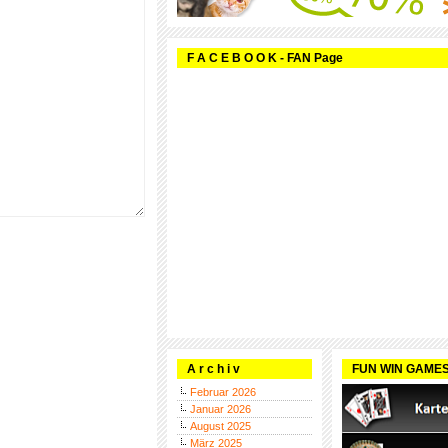
F A C E B O O K - FAN Page
A r c h i v
FUN WIN GAME
Februar 2026
Januar 2026
August 2025
März 2025