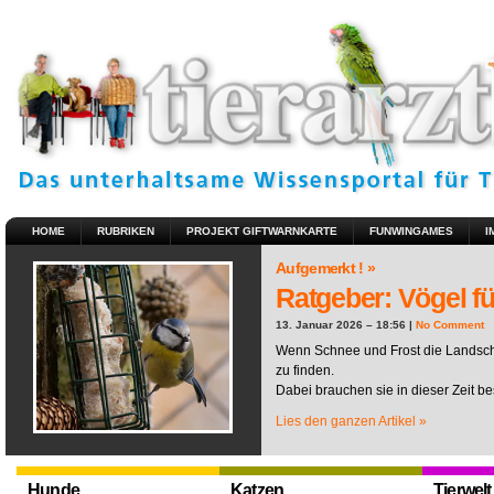
HOME
RUBRIKEN
PROJEKT GIFTWARNKARTE
FUNWINGAMES
I
Aufgemerkt ! »
Ratgeber: Vögel fü
13. Januar 2026 – 18:56 |
No Comment
Wenn Schnee und Frost die Landscha
zu finden.
Dabei brauchen sie in dieser Zeit be
Lies den ganzen Artikel »
Hunde
Katzen
Tierwelt