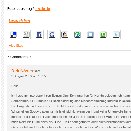
Foto:
pepsprog /
pixelio.de
Lesezeichen
Hide Sites
2 Comments »
Dirk Nösler
sagt:
3. August 2009 um 13:55
Hallo,
ich habe mit Interesse Ihren Beitrag über Sonnenbrillen für Hunde gelesen. Ich kann 
Sonnenbrille für Hunde ist für mich eindeutig eine Modeerscheinung und nur in seltenen
Die Frage die sich mir immer stellt: Muß ein Hund immer mehr vermenschlicht we
Winter einen Boddy tragen ist mir ja einsichtig, wenn der Hund keine Unterwolle hat
könnte, und in einigen Fällen könnte ich mir auch vorstellen, einem Hund eine Sonnen
mich bleibt ein Hund eben ein Hund. Ein Lebensgefährte oder auch bei manchen Me
Gebrauchshund. Doch es bleibt eben immer noch ein Tier. Würde sich ein Tier freiwi