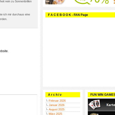
heit nein zu Sonnenbrillen
e ich mir durchaus eine
F A C E B O O K - FAN Page
erden.
bsite.
A r c h i v
FUN WIN GAME
Februar 2026
Januar 2026
August 2025
März 2025