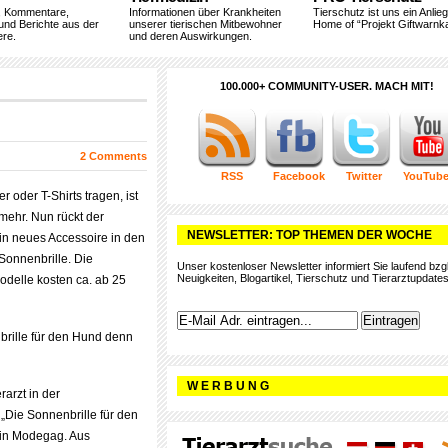
, Kommentare,
Informationen über Krankheiten
Tierschutz ist uns ein Anlie
und Berichte aus der
unserer tierischen Mitbewohner
Home of “Projekt Giftwarnka
ere.
und deren Auswirkungen.
100.000+ COMMUNITY-USER. MACH MIT!
2 Comments
RSS
Facebook
Twitter
YouTub
 oder T-Shirts tragen, ist
 mehr. Nun rückt der
NEWSLETTER: TOP THEMEN DER WOCHE
in neues Accessoire in den
Sonnenbrille. Die
Unser kostenloser Newsletter informiert Sie laufend bzgl
Neuigkeiten, Blogartikel, Tierschutz und Tierarztupdates
delle kosten ca. ab 25
brille für den Hund denn
W E R B U N G
rarzt in der
: „Die Sonnenbrille für den
ein Modegag. Aus