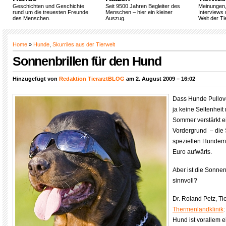
Geschichten und Geschichte
Seit 9500 Jahren Begleiter des
Meinungen
rund um die treuesten Freunde
Menschen – hier ein kleiner
Interviews 
des Menschen.
Auszug.
Welt der Ti
Home
»
Hunde
,
Skurriles aus der Tierwelt
Sonnenbrillen für den Hund
Hinzugefügt von
Redaktion TierarztBLOG
am 2. August 2009 – 16:02
Dass Hunde Pullover
ja keine Seltenheit
Sommer verstärkt e
Vordergrund – die 
speziellen Hundemo
Euro aufwärts.
Aber ist die Sonnen
sinnvoll?
Dr. Roland Petz, Tie
Thermenlandklinik
Hund ist vorallem 