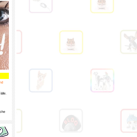
nd
älle.
iche