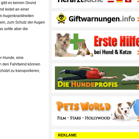
 gibt es keinen Grund
nd leidet an einer
on Augenkrankheiten
sein, zum Schutz der Augen
s sollte aber die
er Hunde, eine
ch den Fahrtwind können
ützt zu transportieren,
REKLAME