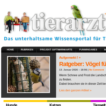
HOME
RUBRIKEN
PROJEKT GIFTWARNKARTE
FUNWINGAMES
I
Aufgemerkt ! »
Ratgeber: Vögel fü
13. Januar 2026 – 18:56 |
No Comment
Wenn Schnee und Frost die Landscha
zu finden.
Dabei brauchen sie in dieser Zeit be
Lies den ganzen Artikel »
Hunde
Katzen
Tierwelt