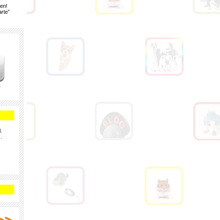
gen!
rte”
e
.
.