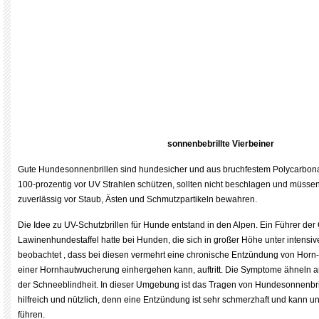
sonnenbebrillte Vierbeiner
Gute Hundesonnenbrillen sind hundesicher und aus bruchfestem Polycarbonat
100-prozentig vor UV Strahlen schützen, sollten nicht beschlagen und müs
zuverlässig vor Staub, Ästen und Schmutzpartikeln bewahren.
Die Idee zu UV-Schutzbrillen für Hunde entstand in den Alpen. Ein Führer der
Lawinenhundestaffel hatte bei Hunden, die sich in großer Höhe unter intensiv
beobachtet , dass bei diesen vermehrt eine chronische Entzündung von Horn-
einer Hornhautwucherung einhergehen kann, auftritt. Die Symptome ähneln 
der Schneeblindheit. In dieser Umgebung ist das Tragen von Hundesonnenbri
hilfreich und nützlich, denn eine Entzündung ist sehr schmerzhaft und kann u
führen.