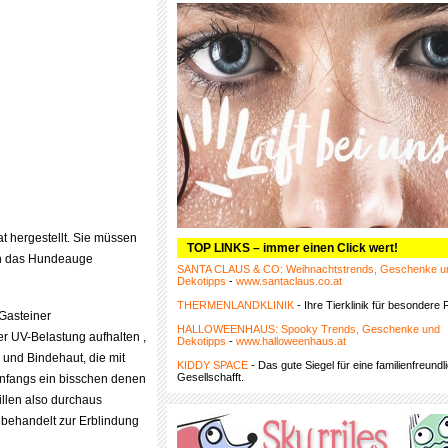
 hergestellt. Sie müssen
TOP LINKS – immer einen Click wert!
sen das Hundeauge
SANTA CLAUS & CO: Weihnachtstrends, Geschenke u
Dekotipps
-
www.santaclaus.co.at
THERMENLANDKLINIK
- Ihre Tierklinik für besondere F
 Gasteiner
HALLOWEENHAUS: Spooky Trends, Geschenke und
er UV-Belastung aufhalten ,
Dekotipps
-
www.halloweenhaus.at
 und Bindehaut, die mit
KIDDY SPACE
- Das gute Siegel für eine familienfreundl
Gesellschafft.
anfangs ein bisschen denen
llen also durchaus
nbehandelt zur Erblindung