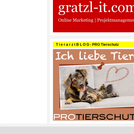
T i e r a r z t B L O G - PRO Tierschutz