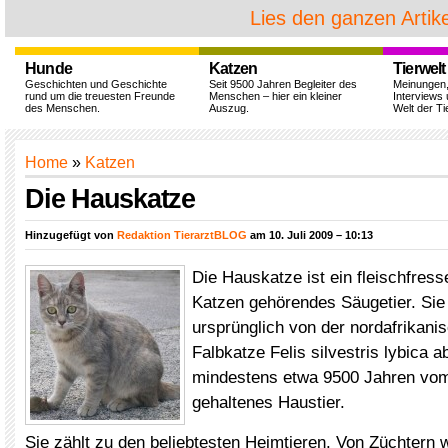
Lies den ganzen Artike
Hunde
Katzen
Tierwelt
Geschichten und Geschichte
Seit 9500 Jahren Begleiter des
Meinungen
rund um die treuesten Freunde
Menschen – hier ein kleiner
Interviews 
des Menschen.
Auszug.
Welt der Ti
Home
»
Katzen
Die Hauskatze
Hinzugefügt von
Redaktion TierarztBLOG
am 10. Juli 2009 – 10:13
Die Hauskatze ist ein fleischfres
Katzen gehörendes Säugetier. Si
ursprünglich von der nordafrikani
Falbkatze Felis silvestris lybica ab
mindestens etwa 9500 Jahren v
gehaltenes Haustier.
Sie zählt zu den beliebtesten Heimtieren. Von Züchtern w