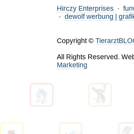
Hirczy Enterprises
·
fu
·
dewolf werbung | grafi
Copyright ©
TierarztBL
All Rights Reserved. We
Marketing