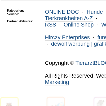
Kategorien:
ONLINE DOC
·
Hunde
Service:
Tierkrankheiten A-Z
·
Partner Websites:
RSS
·
Online Shop
·
W
Hirczy Enterprises
·
fu
·
dewolf werbung | grafi
Copyright ©
TierarztBL
All Rights Reserved. We
Marketing