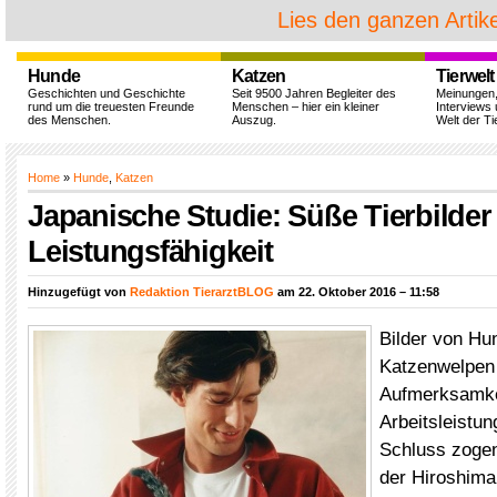
Lies den ganzen Artike
Hunde
Katzen
Tierwelt
Geschichten und Geschichte
Seit 9500 Jahren Begleiter des
Meinungen
rund um die treuesten Freunde
Menschen – hier ein kleiner
Interviews 
des Menschen.
Auszug.
Welt der Ti
Home
»
Hunde
,
Katzen
Japanische Studie: Süße Tierbilder
Leistungsfähigkeit
Hinzugefügt von
Redaktion TierarztBLOG
am 22. Oktober 2016 – 11:58
Bilder von Hu
Katzenwelpen
Aufmerksamke
Arbeitsleistun
Schluss zogen
der Hiroshima 