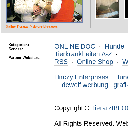
Online Tierarzt @ tierarztblog.com
Kategorien:
ONLINE DOC
·
Hunde
Service:
Tierkrankheiten A-Z
·
Partner Websites:
RSS
·
Online Shop
·
W
Hirczy Enterprises
·
fu
·
dewolf werbung | grafi
Copyright ©
TierarztBL
All Rights Reserved. We