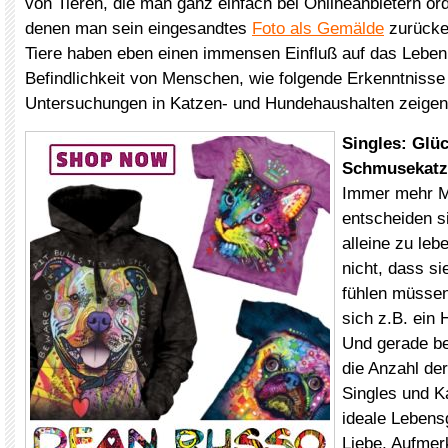
von Tieren, die man ganz einfach bei Onlineanbietern or
denen man sein eingesandtes
Foto als Gemälde
zurücker
Tiere haben eben einen immensen Einfluß auf das Leben
Befindlichkeit von Menschen, wie folgende Erkenntnisse
Untersuchungen in Katzen- und Hundehaushalten zeigen
Singles: Glüc
Schmusekatz
Immer mehr 
entscheiden s
alleine zu leb
nicht, dass si
fühlen müssen
sich z.B. ein 
Und gerade be
die Anzahl de
Singles und K
ideale Lebens
Liebe, Aufmer