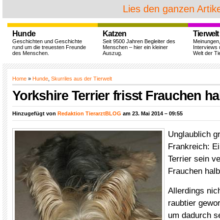
Lies den ganzen Artike
Hunde
Katzen
Tierwelt
Geschichten und Geschichte
Seit 9500 Jahren Begleiter des
Meinungen
rund um die treuesten Freunde
Menschen – hier ein kleiner
Interviews 
des Menschen.
Auszug.
Welt der Ti
Home
»
Hunde
,
Skurriles aus der Tierwelt
Yorkshire Terrier frisst Frauchen ha
Hinzugefügt von
Redaktion TierarztBLOG
am 23. Mai 2014 – 09:55
Unglaublich g
Frankreich: Ei
Terrier sein v
Frauchen halb
Allerdings nic
raubtier gewo
um dadurch se