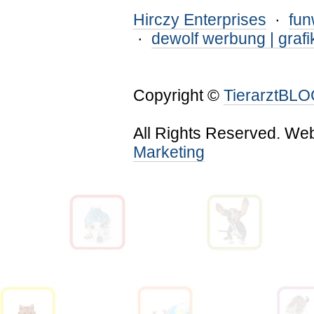
Hirczy Enterprises
·
fu
·
dewolf werbung | grafi
Copyright ©
TierarztBL
All Rights Reserved. We
Marketing