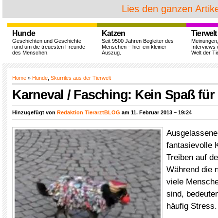
Lies den ganzen Artike
Hunde
Katzen
Tierwelt
Geschichten und Geschichte
Seit 9500 Jahren Begleiter des
Meinungen
rund um die treuesten Freunde
Menschen – hier ein kleiner
Interviews 
des Menschen.
Auszug.
Welt der Ti
Home
»
Hunde
,
Skurriles aus der Tierwelt
Karneval / Fasching: Kein Spaß für
Hinzugefügt von
Redaktion TierarztBLOG
am 11. Februar 2013 – 19:24
Ausgelassene
fantasievolle
Treiben auf d
Während die n
viele Mensche
sind, bedeuten
häufig Stress.