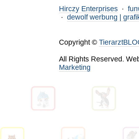
Hirczy Enterprises
·
fu
·
dewolf werbung | grafi
Copyright ©
TierarztBL
All Rights Reserved. We
Marketing