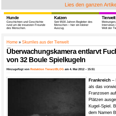
Lies den ganzen Artike
Hunde
Katzen
Tierwelt
Geschichten und Geschichte
Seit 9500 Jahren Begleiter des
Meinungen
rund um die treuesten Freunde
Menschen – hier ein kleiner
Interviews 
des Menschen.
Auszug.
Welt der Ti
Home
»
Skurriles aus der Tierwelt
Überwachungskamera entlarvt Fuch
von 32 Boule Spielkugeln
Hinzugefügt von
Redaktion TierarztBLOG
am 4. Mai 2012 – 15:51
Frankreich
– 
als das vorwi
Franzosen auf
Plätzen ausge
Kugel-Spiel. 
dem Namen Boc