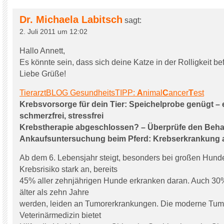
Dr. Michaela Labitsch
sagt:
2. Juli 2011 um 12:02
Hallo Annett,
Es könnte sein, dass sich deine Katze in der Rolligkeit bef
Liebe Grüße!
TierarztBLOG GesundheitsTIPP:
A
nimal
C
ancer
T
est
Krebsvorsorge für dein Tier: Speichelprobe genügt – 
schmerzfrei, stressfrei
Krebstherapie abgeschlossen? – Überprüfe den Beha
Ankaufsuntersuchung beim Pferd: Krebserkrankung 
Ab dem 6. Lebensjahr steigt, besonders bei großen Hund
Krebsrisiko stark an, bereits
45% aller zehnjährigen Hunde erkranken daran. Auch 30% 
älter als zehn Jahre
werden, leiden an Tumorerkrankungen. Die moderne Tumo
Veterinärmedizin bietet