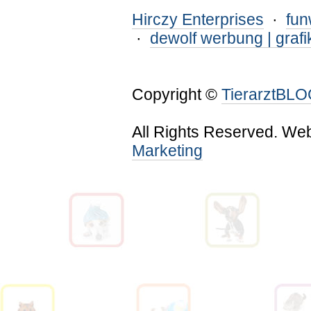
Hirczy Enterprises
·
fu
·
dewolf werbung | grafi
Copyright ©
TierarztBL
All Rights Reserved. We
Marketing