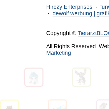
Hirczy Enterprises
·
fu
·
dewolf werbung | grafi
Copyright ©
TierarztBL
All Rights Reserved. We
Marketing