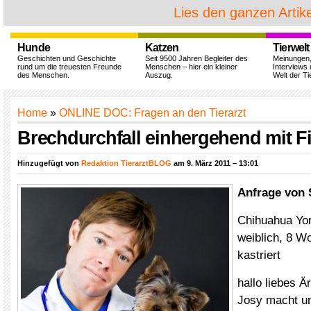
Lies den ganzen Artike
Hunde
Katzen
Tierwelt
Geschichten und Geschichte
Seit 9500 Jahren Begleiter des
Meinungen
rund um die treuesten Freunde
Menschen – hier ein kleiner
Interviews 
des Menschen.
Auszug.
Welt der Ti
Home
»
ONLINE DOC: Fragen an den Tierarzt
Brechdurchfall einhergehend mit Fi
Hinzugefügt von
Redaktion TierarztBLOG
am 9. März 2011 – 13:01
Anfrage von 
Chihuahua Yor
weiblich, 8 W
kastriert
hallo liebes Ä
Josy macht u