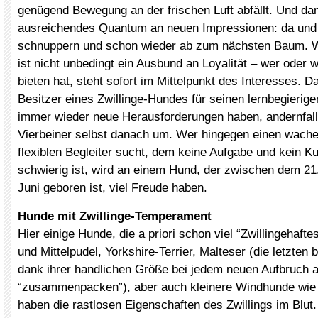
genügend Bewegung an der frischen Luft abfällt. Und da
ausreichendes Quantum an neuen Impressionen: da und 
schnuppern und schon wieder ab zum nächsten Baum. We
ist nicht unbedingt ein Ausbund an Loyalität – wer oder
bieten hat, steht sofort im Mittelpunkt des Interesses. Da
Besitzer eines Zwillinge-Hundes für seinen lernbegierig
immer wieder neue Herausforderungen haben, andernfalls
Vierbeiner selbst danach um. Wer hingegen einen wachen
flexiblen Begleiter sucht, dem keine Aufgabe und kein K
schwierig ist, wird an einem Hund, der zwischen dem 21
Juni geboren ist, viel Freude haben.
Hunde mit Zwillinge-Temperament
Hier einige Hunde, die a priori schon viel “Zwillingehafte
und Mittelpudel, Yorkshire-Terrier, Malteser (die letzten 
dank ihrer handlichen Größe bei jedem neuen Aufbruch a
“zusammenpacken”), aber auch kleinere Windhunde wie 
haben die rastlosen Eigenschaften des Zwillings im Blut.