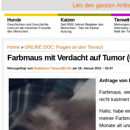
Lies den ganzen Artike
Hunde
Katzen
Tierwelt
Geschichten und Geschichte
Seit 9500 Jahren Begleiter des
Meinungen
rund um die treuesten Freunde
Menschen – hier ein kleiner
Interviews 
des Menschen.
Auszug.
Welt der Ti
Home
»
ONLINE DOC: Fragen an den Tierarzt
Farbmaus mit Verdacht auf Tumor (
Hinzugefügt von
Redaktion TierarztBLOG
am 18. Januar 2011 – 16:47
Anfrage von 
Farbmaus, wei
nicht kastriert
Hallo, habe e
meiner Farbma
Monate alt und