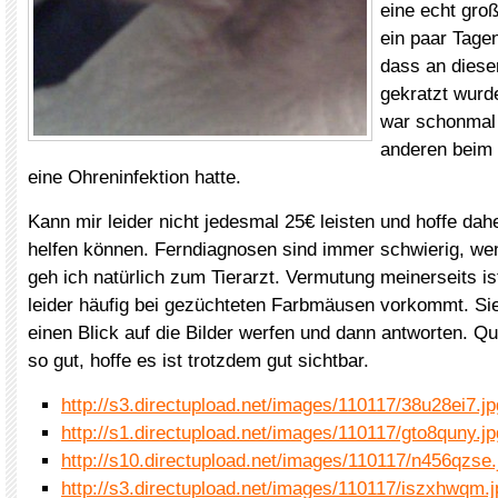
eine echt groß
ein paar Tage
dass an diese
gekratzt wurd
war schonmal
anderen beim 
eine Ohreninfektion hatte.
Kann mir leider nicht jedesmal 25€ leisten und hoffe dah
helfen können. Ferndiagnosen sind immer schwierig, we
geh ich natürlich zum Tierarzt. Vermutung meinerseits is
leider häufig bei gezüchteten Farbmäusen vorkommt. Si
einen Blick auf die Bilder werfen und dann antworten. Qual
so gut, hoffe es ist trotzdem gut sichtbar.
http://s3.directupload.net/images/110117/38u28ei7.jp
http://s1.directupload.net/images/110117/gto8quny.jp
http://s10.directupload.net/images/110117/n456qzse.
http://s3.directupload.net/images/110117/iszxhwqm.j