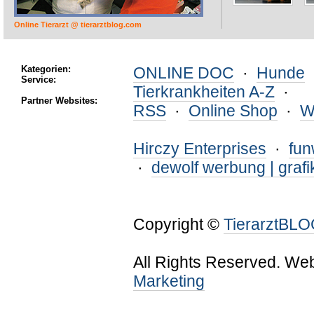
Online Tierarzt @ tierarztblog.com
Kategorien:
ONLINE DOC
·
Hunde
Service:
Tierkrankheiten A-Z
·
Partner Websites:
RSS
·
Online Shop
·
W
Hirczy Enterprises
·
fu
·
dewolf werbung | grafi
Copyright ©
TierarztBL
All Rights Reserved. We
Marketing