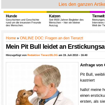
Lies den ganzen Artike
Hunde
Katzen
Tierwelt
Geschichten und Geschichte
Seit 9500 Jahren Begleiter des
Meinungen
rund um die treuesten Freunde
Menschen – hier ein kleiner
Interviews 
des Menschen.
Auszug.
Welt der Ti
Home
»
ONLINE DOC: Fragen an den Tierarzt
Mein Pit Bull leidet an Erstickungsa
Hinzugefügt von
Redaktion TierarztBLOG
am 19. Juli 2010 – 16:40
Anfrage von 
Pit Bull, weibl
kastriert
hallo! meine h
einen ersticku
ersten, als si