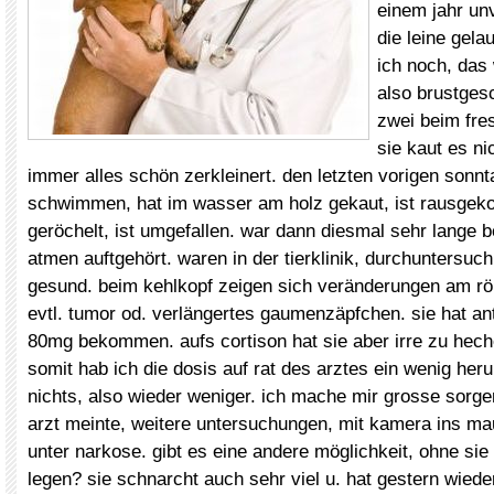
einem jahr un
die leine gela
ich noch, das
also brustgesc
zwei beim fre
sie kaut es ni
immer alles schön zerkleinert. den letzten vorigen sonnt
schwimmen, hat im wasser am holz gekaut, ist rausgek
geröchelt, ist umgefallen. war dann diesmal sehr lange b
atmen auftgehört. waren in der tierklinik, durchuntersuch
gesund. beim kehlkopf zeigen sich veränderungen am rön
evtl. tumor od. verlängertes gaumenzäpfchen. sie hat ant
80mg bekommen. aufs cortison hat sie aber irre zu hec
somit hab ich die dosis auf rat des arztes ein wenig heru
nichts, also wieder weniger. ich mache mir grosse sorge
arzt meinte, weitere untersuchungen, mit kamera ins maul
unter narkose. gibt es eine andere möglichkeit, ohne sie
legen? sie schnarcht auch sehr viel u. hat gestern wiede