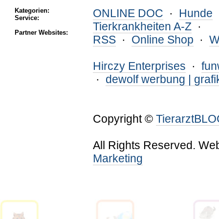
Kategorien:
ONLINE DOC
·
Hunde
Service:
Tierkrankheiten A-Z
·
Partner Websites:
RSS
·
Online Shop
·
W
Hirczy Enterprises
·
fu
·
dewolf werbung | grafi
Copyright ©
TierarztBL
All Rights Reserved. We
Marketing