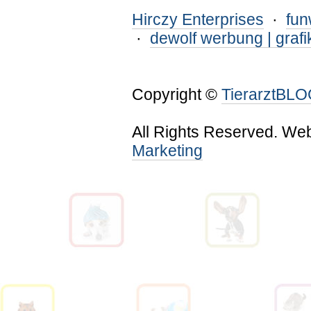
Hirczy Enterprises
·
fu
·
dewolf werbung | grafi
Copyright ©
TierarztBL
All Rights Reserved. We
Marketing