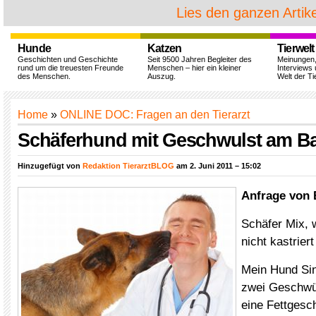
Lies den ganzen Artike
Hunde
Katzen
Tierwelt
Geschichten und Geschichte
Seit 9500 Jahren Begleiter des
Meinungen
rund um die treuesten Freunde
Menschen – hier ein kleiner
Interviews 
des Menschen.
Auszug.
Welt der Ti
Home
»
ONLINE DOC: Fragen an den Tierarzt
Schäferhund mit Geschwulst am Ba
Hinzugefügt von
Redaktion TierarztBLOG
am 2. Juni 2011 – 15:02
Anfrage von 
Schäfer Mix, w
nicht kastriert
Mein Hund Si
zwei Geschwüls
eine Fettgesc