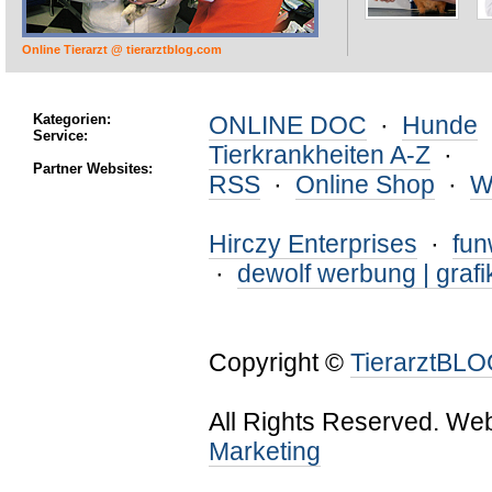
Online Tierarzt @ tierarztblog.com
Kategorien:
ONLINE DOC
·
Hunde
Service:
Tierkrankheiten A-Z
·
Partner Websites:
RSS
·
Online Shop
·
W
Hirczy Enterprises
·
fu
·
dewolf werbung | grafi
Copyright ©
TierarztBL
All Rights Reserved. We
Marketing