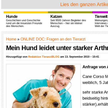
Lies den ganzen Artike
Hunde
Katzen
Tierwelt
Geschichten und Geschichte
Seit 9500 Jahren Begleiter des
Meinungen
rund um die treuesten Freunde
Menschen – hier ein kleiner
Interviews 
des Menschen.
Auszug.
Welt der Ti
Home
»
ONLINE DOC: Fragen an den Tierarzt
Mein Hund leidet unter starker Arth
Hinzugefügt von
Redaktion TierarztBLOG
am 13. September 2010 – 10:41
Anfrage von 
Cane Corso M
weiblich, 5 Ja
sehr starke A
beidseitig hint
stärker),erhäl