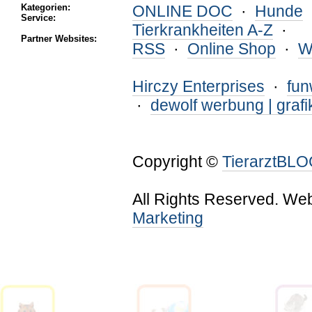
Kategorien:
ONLINE DOC
·
Hunde
Service:
Tierkrankheiten A-Z
·
Partner Websites:
RSS
·
Online Shop
·
W
Hirczy Enterprises
·
fu
·
dewolf werbung | grafi
Copyright ©
TierarztBL
All Rights Reserved. We
Marketing