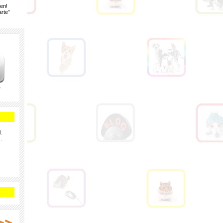
gen!
rte”
e
.
.