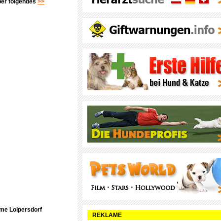
über folgendes
>>
rme Loipersdorf
REKLAME