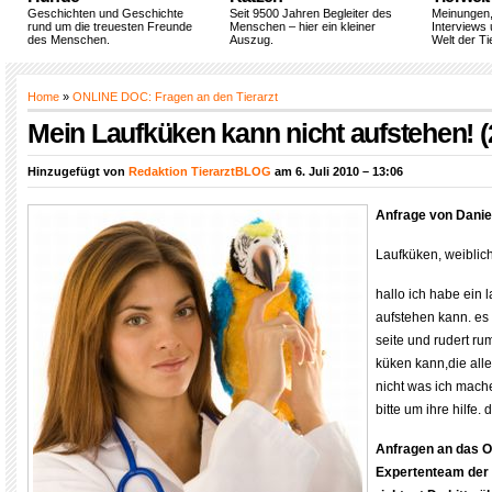
Geschichten und Geschichte
Seit 9500 Jahren Begleiter des
Meinungen
rund um die treuesten Freunde
Menschen – hier ein kleiner
Interviews 
des Menschen.
Auszug.
Welt der Ti
Home
»
ONLINE DOC: Fragen an den Tierarzt
Mein Laufküken kann nicht aufstehen! (
Hinzugefügt von
Redaktion TierarztBLOG
am 6. Juli 2010 – 13:06
Anfrage von Danie
Laufküken, weiblic
hallo ich habe ein 
aufstehen kann. es 
seite und rudert r
küken kann,die all
nicht was ich mache
bitte um ihre hilfe.
Anfragen an das 
Expertenteam der 