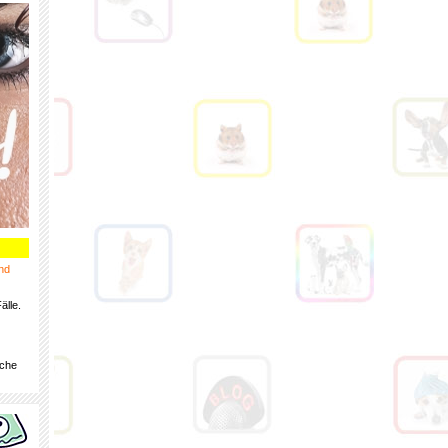
nd
älle.
iche