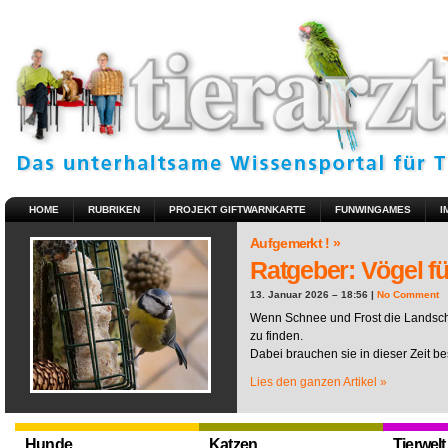
HOME
RUBRIKEN
PROJEKT GIFTWARNKARTE
FUNWINGAMES
I
Aufgemerkt ! »
Ratgeber: Vögel fü
13. Januar 2026 – 18:56 |
No Comment
Wenn Schnee und Frost die Landscha
zu finden.
Dabei brauchen sie in dieser Zeit be
Lies den ganzen Artikel »
Hunde
Katzen
Tierwelt