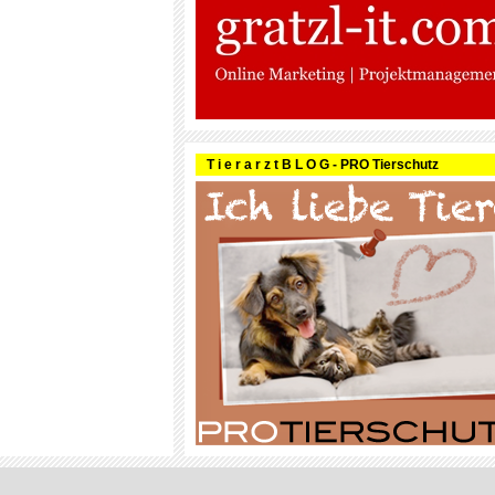
T i e r a r z t B L O G - PRO Tierschutz