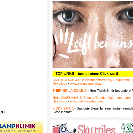
TOP LINKS – immer einen Click wert!
SANTA CLAUS & CO: Weihnachtstrends, Geschenke u
Dekotipps
-
www.santaclaus.co.at
THERMENLANDKLINIK
- Ihre Tierklinik für besondere F
HALLOWEENHAUS: Spooky Trends, Geschenke und
Dekotipps
-
www.halloweenhaus.at
KIDDY SPACE
- Das gute Siegel für eine familienfreundl
ACH
Gesellschafft.