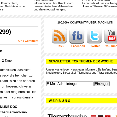
, Kommentare,
Informationen über Krankheiten
Tierschutz ist uns ein Anlie
und Berichte aus der
unserer tierischen Mitbewohner
Home of “Projekt Giftwarnka
ere.
und deren Auswirkungen.
100.000+ COMMUNITY-USER. MACH MIT!
299)
One Comment
RSS
Facebook
Twitter
YouTub
la
h, 2 Tage
NEWSLETTER: TOP THEMEN DER WOCHE
Unser kostenloser Newsletter informiert Sie laufend bzgl
laufenküken ,das nicht
Neuigkeiten, Blogartikel, Tierschutz und Tierarztupdates
streckt die beinchen zur
um,damit s zu den anderen
e rumhopsen. ich weiss
n oder reagieren soll. ich
 danke im voraus daniela
W E R B U N G
ONLINE DOC
Thermenlandklinik