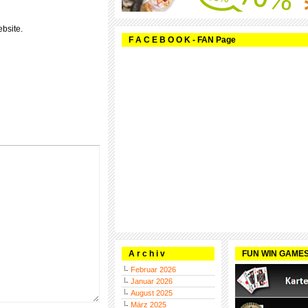
bsite.
F A C E B O O K - FAN Page
A r c h i v
FUN WIN GAME
Februar 2026
Januar 2026
August 2025
März 2025