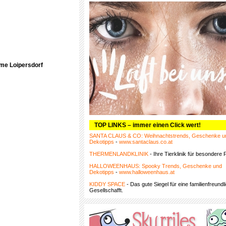
rme Loipersdorf
TOP LINKS – immer einen Click wert!
SANTA CLAUS & CO: Weihnachtstrends, Geschenke u
Dekotipps
-
www.santaclaus.co.at
THERMENLANDKLINIK
- Ihre Tierklinik für besondere F
HALLOWEENHAUS: Spooky Trends, Geschenke und
Dekotipps
-
www.halloweenhaus.at
KIDDY SPACE
- Das gute Siegel für eine familienfreundl
Gesellschafft.