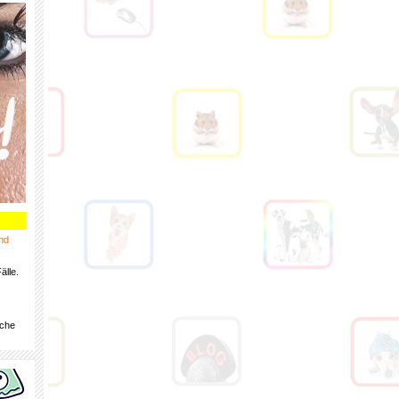
nd
älle.
iche