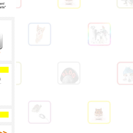
gen!
rte”
e
.
.