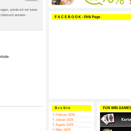
zeigen, würde ich mir keine
arztbesuch anraten.
F A C E B O O K - FAN Page
bsite.
A r c h i v
FUN WIN GAME
Februar 2026
Januar 2026
August 2025
März 2025