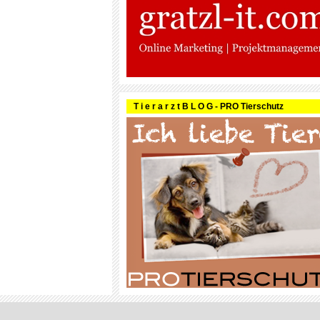
T i e r a r z t B L O G - PRO Tierschutz