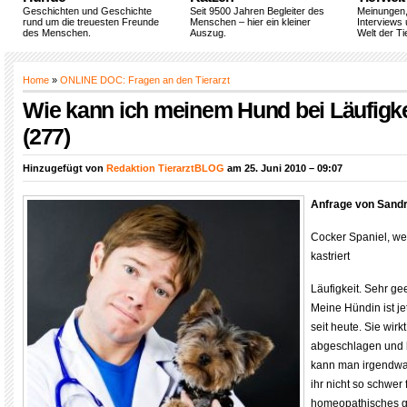
Geschichten und Geschichte
Seit 9500 Jahren Begleiter des
Meinungen
rund um die treuesten Freunde
Menschen – hier ein kleiner
Interviews 
des Menschen.
Auszug.
Welt der Ti
Home
»
ONLINE DOC: Fragen an den Tierarzt
Wie kann ich meinem Hund bei Läufigke
(277)
Hinzugefügt von
Redaktion TierarztBLOG
am 25. Juni 2010 – 09:07
Anfrage von Sand
Cocker Spaniel, wei
kastriert
Läufigkeit. Sehr g
Meine Hündin ist je
seit heute. Sie wir
abgeschlagen und l
kann man irgendwa
ihr nicht so schwer 
homeopathisches g