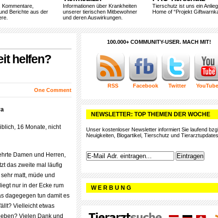
, Kommentare,
Informationen über Krankheiten
Tierschutz ist uns ein Anlie
und Berichte aus der
unserer tierischen Mitbewohner
Home of “Projekt Giftwarnka
ere.
und deren Auswirkungen.
100.000+ COMMUNITY-USER. MACH MIT!
it helfen?
RSS
Facebook
Twitter
YouTub
One Comment
ra
NEWSLETTER: TOP THEMEN DER WOCHE
blich, 16 Monate, nicht
Unser kostenloser Newsletter informiert Sie laufend bzgl
Neuigkeiten, Blogartikel, Tierschutz und Tierarztupdates
eehrte Damen und Herren,
tzt das zweite mal läufig
kt sehr matt, müde und
iegt nur in der Ecke rum
W E R B U N G
s dagegegen tun damit es
fällt? Vielleicht etwas
eben? Vielen Dank und