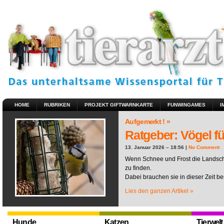
HOME
RUBRIKEN
PROJEKT GIFTWARNKARTE
FUNWINGAMES
I
Aufgemerkt ! »
Ratgeber: Vögel fü
13. Januar 2026 – 18:56 |
No Comment
Wenn Schnee und Frost die Landscha
zu finden.
Dabei brauchen sie in dieser Zeit be
Lies den ganzen Artikel »
Hunde
Katzen
Tierwelt