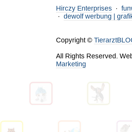
Hirczy Enterprises
·
fu
·
dewolf werbung | grafi
Copyright ©
TierarztBL
All Rights Reserved. We
Marketing