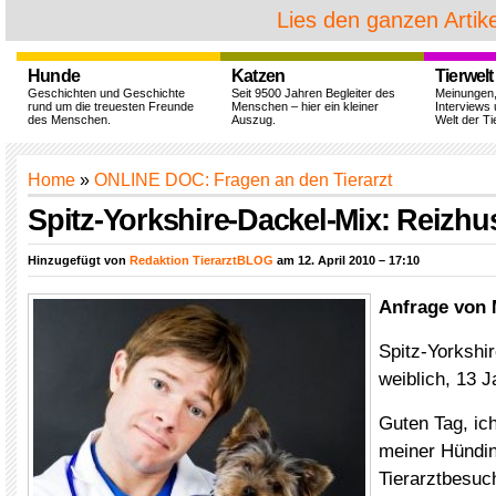
Lies den ganzen Artike
Hunde
Katzen
Tierwelt
Geschichten und Geschichte
Seit 9500 Jahren Begleiter des
Meinungen
rund um die treuesten Freunde
Menschen – hier ein kleiner
Interviews 
des Menschen.
Auszug.
Welt der Ti
Home
»
ONLINE DOC: Fragen an den Tierarzt
Spitz-Yorkshire-Dackel-Mix: Reizhus
Hinzugefügt von
Redaktion TierarztBLOG
am 12. April 2010 – 17:10
Anfrage von 
Spitz-Yorkshi
weiblich, 13 J
Guten Tag, ich
meiner Hündin
Tierarztbesuc