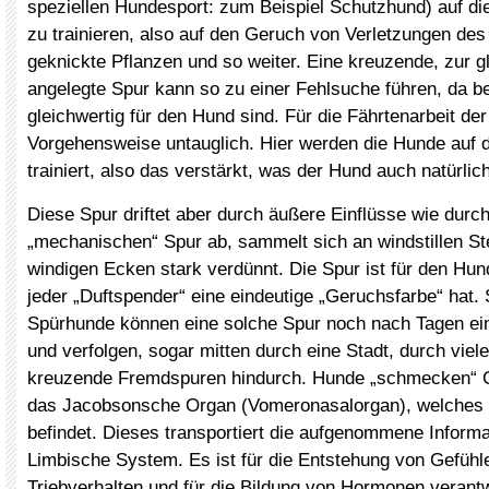
speziellen Hundesport: zum Beispiel Schutzhund) auf d
zu trainieren, also auf den Geruch von Verletzungen de
geknickte Pflanzen und so weiter. Eine kreuzende, zur gl
angelegte Spur kann so zu einer Fehlsuche führen, da b
gleichwertig für den Hund sind. Für die Fährtenarbeit der 
Vorgehensweise untauglich. Hier werden die Hunde auf 
trainiert, also das verstärkt, was der Hund auch natürl
Diese Spur driftet aber durch äußere Einflüsse wie durc
„mechanischen“ Spur ab, sammelt sich an windstillen Ste
windigen Ecken stark verdünnt. Die Spur ist für den Hund
jeder „Duftspender“ eine eindeutige „Geruchsfarbe“ hat.
Spürhunde können eine solche Spur noch nach Tagen ei
und verfolgen, sogar mitten durch eine Stadt, durch viele
kreuzende Fremdspuren hindurch. Hunde „schmecken“ 
das Jacobsonsche Organ (Vomeronasalorgan), welches
befindet. Dieses transportiert die aufgenommene Informa
Limbische System. Es ist für die Entstehung von Gefühl
Triebverhalten und für die Bildung von Hormonen verantw