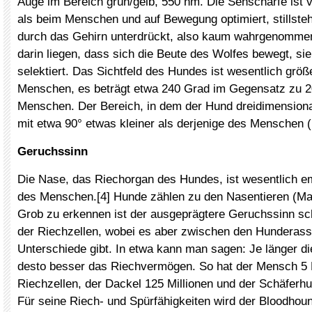
Auge im Bereich grün/gelb, 550 nm. Die Sehschärfe ist v
als beim Menschen und auf Bewegung optimiert, stillst
durch das Gehirn unterdrückt, also kaum wahrgenommen
darin liegen, dass sich die Beute des Wolfes bewegt, si
selektiert. Das Sichtfeld des Hundes ist wesentlich größ
Menschen, es beträgt etwa 240 Grad im Gegensatz zu 2
Menschen. Der Bereich, in dem der Hund dreidimensiona
mit etwa 90° etwas kleiner als derjenige des Menschen (
Geruchssinn
Die Nase, das Riechorgan des Hundes, ist wesentlich em
des Menschen.[4] Hunde zählen zu den Nasentieren (Ma
Grob zu erkennen ist der ausgeprägtere Geruchssinn sc
der Riechzellen, wobei es aber zwischen den Hunderass
Unterschiede gibt. In etwa kann man sagen: Je länger 
desto besser das Riechvermögen. So hat der Mensch 5 
Riechzellen, der Dackel 125 Millionen und der Schäferhu
Für seine Riech- und Spürfähigkeiten wird der Bloodho